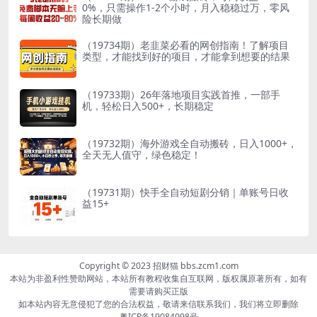
0%，只需操作1-2个小时，月入稳稳过万，零风
险长期做
（19734期）老韭菜必看的网创指南！了解项目
类型，才能找到好的项目，才能拿到想要的结果
（19733期）26年落地项目实践首推，一部手
机，轻松日入500+，长期稳定
（19732期）海外游戏全自动搬砖，日入1000+，
全天无人值守，绿色稳定！
（19731期）快手全自动短剧分销｜单账号日收
益15+
Copyright © 2023 招财猫 bbs.zcm1.com
本站为非盈利性赞助网站，本站所有教程收集自互联网，版权属原著所有，如有
需要请购买正版
如本站内容无意侵犯了您的合法权益，敬请来信联系我们，我们将立即删除
粤ICP备19084098号