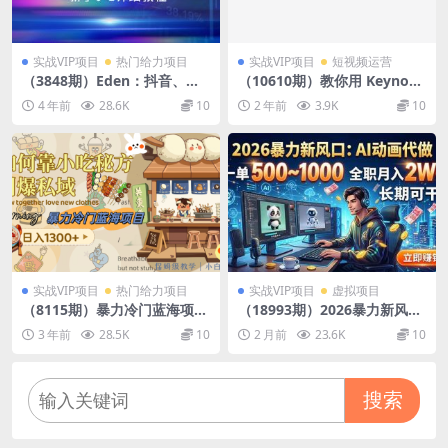
实战VIP项目
热门给力项目
实战VIP项目
短视频运营
（3848期）Eden：抖音、快
（10610期）教你用 Keynote
手直播带货基础运营课：新手
做视频，将完整流程拆分清晰
4 年前
28.6K
10
2 年前
3.9K
10
0-1详细教程
的步骤，向你细细道来-22节
课
实战VIP项目
热门给力项目
实战VIP项目
虚拟项目
（8115期）暴力冷门蓝海项
（18993期）2026暴力新风
目，如何靠小吃秘方引爆私
口：AI动画代做，一单500~1
3 年前
28.5K
10
2 月前
23.6K
10
域，日入1300+（附配方资
000，全职月入2W+，长期可
源）
干
搜索