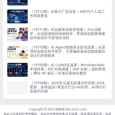
（19772期）AI算力广告业务｜AI时代个人或工
作室新赛道
（19771期）AI自媒体实操变现课｜大白话教
学，从短剧漫剧到动画制作，零基础也能掌握爆
款内容创作与变现全流程
（19770期）AI Agent智能体全阶实战课；从原
理到实操全程手把手，无需编程基础也能搭建自
动运行的智能体
（19769期）AI CodeX实战课｜Windows/Mac
本地部署｜API 对接调通｜Skill 自制｜漫剧剪辑
｜网站 VR 项目｜AI项目落地全教程
（19768期）2026亚马逊实战通关特训营-2026
更新，多维选品+渐进式打法+AI应用，从0到1打
造盈利店铺
Copyright © 2023 招财猫 bbs.zcm1.com
本站为非盈利性赞助网站，本站所有教程收集自互联网，版权属原著所有，如有