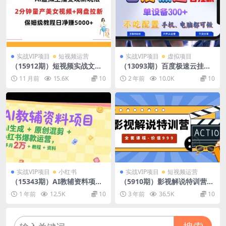
实战VIP项目
短视频运营
实战VIP项目
虚拟项目
（15912期）短视频实战文案
（13093期）百度极速云挂
课：从入门到进阶 标题创作
机，无脑操作挂机日入300+，
11 月前
15.6K
10
2 年前
10.0K
10
+脚本撰写+文案优化三大核
小白轻松上手！！！
心…
实战VIP项目
小红书
实战VIP项目
短视频运营
（15343期）AI教辅资料项
（5910期）影视解说特训营，
目，AI生成+原创混剪+小红书
自媒体红利期最火的赛道（全
1 年前
12.5K
10
3 年前
36.5K
10
爆款运营，新手月入2万+教程
套课程-价值999）
+资料