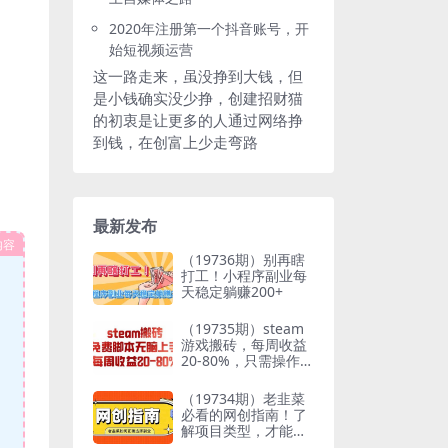
2020年注册第一个抖音账号，开
始短视频运营
这一路走来，虽没挣到大钱，但
是小钱确实没少挣，创建招财猫
的初衷是让更多的人通过网络挣
到钱，在创富上少走弯路
最新发布
内容
（19736期）别再瞎
打工！小程序副业每
天稳定躺赚200+
（19735期）steam
游戏搬砖，每周收益
20-80%，只需操作1-
2个小时，月入稳稳
过万，零风险长期做
（19734期）老韭菜
必看的网创指南！了
解项目类型，才能找
到好的项目，才能拿