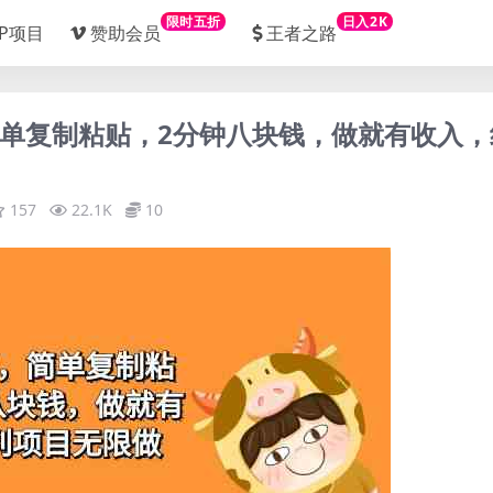
限时五折
日入2K
IP项目
赞助会员
王者之路
，简单复制粘贴，2分钟八块钱，做就有收入，
157
22.1K
10