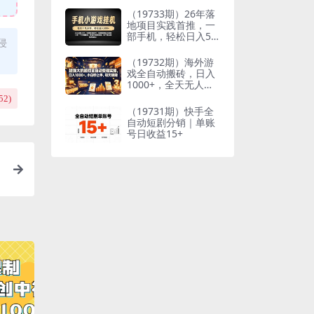
到想要的结果
（19733期）26年落
地项目实践首推，一
部手机，轻松日入50
侵
0+，长期稳定
（19732期）海外游
戏全自动搬砖，日入
1000+，全天无人值
守，绿色稳定！
52
)
（19731期）快手全
自动短剧分销｜单账
号日收益15+