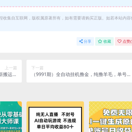
程收集自互联网，版权属原著所有，如有需要请购买正版。如若本站内容
分享
收藏
点赞(
上一篇
下一篇
最新搬运玩
（9991期）全自动挂机撸金，纯撸羊毛，单号20
1000+
米，有微信就行，可矩阵批量放大