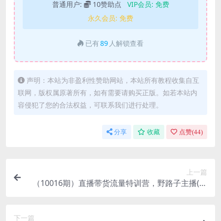
普通用户:
10赞助点
VIP会员:
免费
永久会员:
免费
已有
89
人解锁查看
声明：本站为非盈利性赞助网站，本站所有教程收集自互
联网，版权属原著所有，如有需要请购买正版。如若本站内
容侵犯了您的合法权益，可联系我们进行处理。
分享
收藏
点赞(
44
)
上一篇
（10016期）直播带货流量特训营，野路子主播(起
新号/专场/打榜/明星网红助博)19节课
下一篇