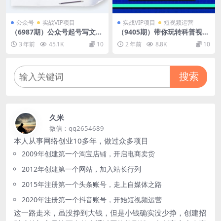
公众号
实战VIP项目
实战VIP项目
短视频运营
（6987期）公众号起号写文、
（9405期）带你玩转科普视频
引流涨粉变现项目，一条广告
制作：万彩动画大师、PPT动
3 年前
45.1K
10
2 年前
8.8K
10
赚5k到7k，保姆级教程
画、剪映视频剪辑（44节课）
搜索
久米
微信：qq2654689
本人从事网络创业10多年，做过众多项目
2009年创建第一个淘宝店铺，开启电商卖货
2012年创建第一个网站，加入站长行列
2015年注册第一个头条账号，走上自媒体之路
2020年注册第一个抖音账号，开始短视频运营
这一路走来，虽没挣到大钱，但是小钱确实没少挣，创建招