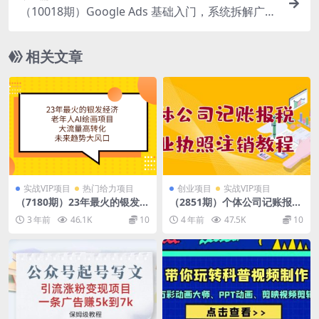
（10018期）Google Ads 基础入门，系统拆解广告
形式/关键词的商业认知/谷歌广告结构
相关文章
实战VIP项目
热门给力项目
创业项目
实战VIP项目
（7180期）23年最火的银发经
（2851期）个体公司记账报税
济，老年人AI绘画项目，大流
+营业执照注销教程：小白一
3 年前
46.1K
10
4 年前
47.5K
10
量高转化，未来趋势大风口。
看就会，某宝接业务 一单搞几
百