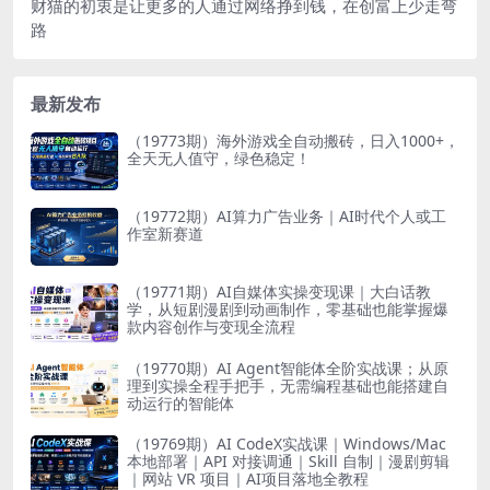
财猫的初衷是让更多的人通过网络挣到钱，在创富上少走弯
路
最新发布
（19773期）海外游戏全自动搬砖，日入1000+，
全天无人值守，绿色稳定！
（19772期）AI算力广告业务｜AI时代个人或工
作室新赛道
（19771期）AI自媒体实操变现课｜大白话教
学，从短剧漫剧到动画制作，零基础也能掌握爆
款内容创作与变现全流程
（19770期）AI Agent智能体全阶实战课；从原
理到实操全程手把手，无需编程基础也能搭建自
动运行的智能体
（19769期）AI CodeX实战课｜Windows/Mac
本地部署｜API 对接调通｜Skill 自制｜漫剧剪辑
｜网站 VR 项目｜AI项目落地全教程