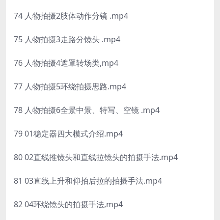
74 人物拍摄2肢体动作分镜 .mp4
75 人物拍摄3走路分镜头 .mp4
76 人物拍摄4遮罩转场类,mp4
77 人物拍摄5环绕拍摄思路.mp4
78 人物拍摄6全景中景、特写、空镜 .mp4
79 01稳定器四大模式介绍.mp4
80 02直线推镜头和直线拉镜头的拍摄手法.mp4
81 03直线上升和仰拍后拉的拍摄手法.mp4
82 04环绕镜头的拍摄手法,mp4