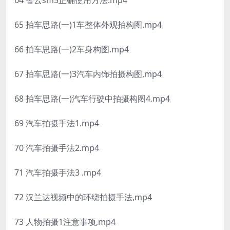
64 智云sm5正确使用方法.mp4
65 拍车思路(一)1车整体外观拍构图.mp4
66 拍车思路(一)2车身构图.mp4
67 拍车思路(一)3汽车内饰拍摄构图,mp4
68 拍车思路(一)汽车行驶中拍摄构图4.mp4
69 汽车拍摄手法1.mp4
70 汽车拍摄手法2.mp4
71 汽车拍摄手法3 .mp4
72 汉兰达视频中的环绕拍摄手法,mp4
73 人物拍摄1注意事项,mp4