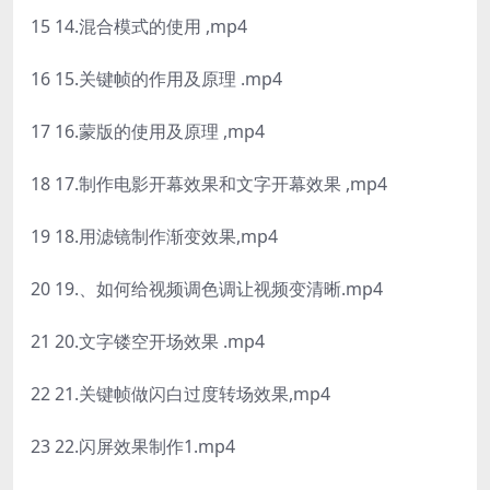
15 14.混合模式的使用 ,mp4
16 15.关键帧的作用及原理 .mp4
17 16.蒙版的使用及原理 ,mp4
18 17.制作电影开幕效果和文字开幕效果 ,mp4
19 18.用滤镜制作渐变效果,mp4
20 19.、如何给视频调色调让视频变清晰.mp4
21 20.文字镂空开场效果 .mp4
22 21.关键帧做闪白过度转场效果,mp4
23 22.闪屏效果制作1.mp4