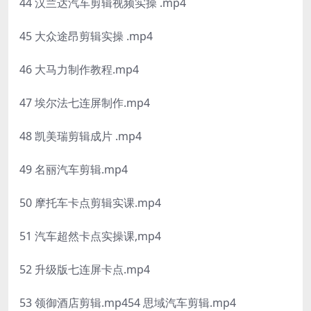
44 汉兰达汽车剪辑视频实操 .mp4
45 大众途昂剪辑实操 .mp4
46 大马力制作教程.mp4
47 埃尔法七连屏制作.mp4
48 凯美瑞剪辑成片 .mp4
49 名丽汽车剪辑.mp4
50 摩托车卡点剪辑实课.mp4
51 汽车超然卡点实操课,mp4
52 升级版七连屏卡点.mp4
53 领御酒店剪辑.mp454 思域汽车剪辑.mp4