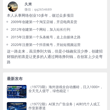
久米
微信：qq2654689
本人从事网络创业10多年，做过众多项目
2009年创建第一个淘宝店铺，开启电商卖货
2012年创建第一个网站，加入站长行列
2015年注册第一个头条账号，走上自媒体之路
2020年注册第一个抖音账号，开始短视频运营
这一路走来，虽没挣到大钱，但是小钱确实没少挣，创建招
财猫的初衷是让更多的人通过网络挣到钱，在创富上少走弯
路
最新发布
（19773期）海外游戏全自动搬砖，日入1000+，
全天无人值守，绿色稳定！
（19772期）AI算力广告业务｜AI时代个人或工
作室新赛道