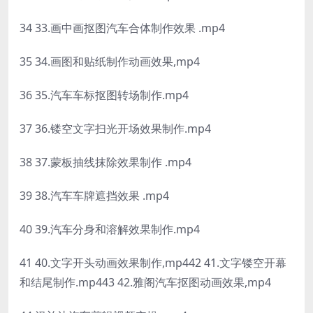
34 33.画中画抠图汽车合体制作效果 .mp4
35 34.画图和贴纸制作动画效果,mp4
36 35.汽车车标抠图转场制作.mp4
37 36.镂空文字扫光开场效果制作.mp4
38 37.蒙板抽线抹除效果制作 .mp4
39 38.汽车车牌遮挡效果 .mp4
40 39.汽车分身和溶解效果制作.mp4
41 40.文字开头动画效果制作,mp442 41.文字镂空开幕
和结尾制作.mp443 42.雅阁汽车抠图动画效果,mp4