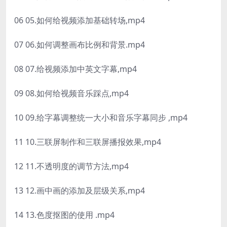
06 05.如何给视频添加基础转场,mp4
07 06.如何调整画布比例和背景.mp4
08 07.给视频添加中英文字幕,mp4
09 08.如何给视频音乐踩点,mp4
10 09.给字幕调整统一大小和音乐字幕同步 ,mp4
11 10.三联屏制作和三联屏播报效果,mp4
12 11.不透明度的调节方法,mp4
13 12.画中画的添加及层级关系,mp4
14 13.色度抠图的使用 .mp4