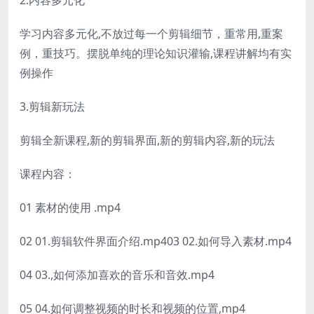
2.内容多元化
学习内容多元化,不放过每一个剪辑细节，重常用,重案
例，重技巧。摆脱单纯的理论知识灌输,课程讲解均有实
例操作
3.剪辑新玩法
剪辑全新课程,新的剪辑界面,新的剪辑内容,新的玩法
课程内容：
01 素材的使用 .mp4
02 01.剪辑软件界面介绍.mp403 02.如何导入素材.mp4
04 03.,如何添加喜欢的音乐和音效.mp4
05 04.如何调整视频的时长和视频的位置,mp4