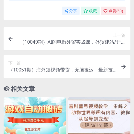
分享
收藏
点赞(
69
)
上一篇
（10049期）AI闪电做外贸实战课，外贸建站/开发
客户/内容营销/从0到3做外贸AI-62节
下一篇
（10051期）海外短视频带货，无脑搬运，最新技
术，日出百单，每天躺赚2000+
相关文章