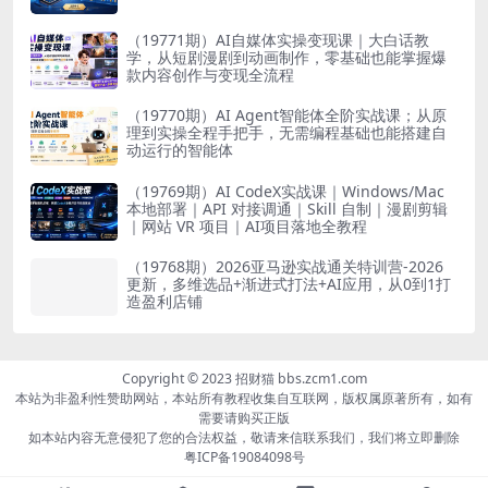
（19771期）AI自媒体实操变现课｜大白话教
学，从短剧漫剧到动画制作，零基础也能掌握爆
款内容创作与变现全流程
（19770期）AI Agent智能体全阶实战课；从原
理到实操全程手把手，无需编程基础也能搭建自
动运行的智能体
（19769期）AI CodeX实战课｜Windows/Mac
本地部署｜API 对接调通｜Skill 自制｜漫剧剪辑
｜网站 VR 项目｜AI项目落地全教程
（19768期）2026亚马逊实战通关特训营-2026
更新，多维选品+渐进式打法+AI应用，从0到1打
造盈利店铺
Copyright © 2023 招财猫 bbs.zcm1.com
本站为非盈利性赞助网站，本站所有教程收集自互联网，版权属原著所有，如有
需要请购买正版
如本站内容无意侵犯了您的合法权益，敬请来信联系我们，我们将立即删除
粤ICP备19084098号