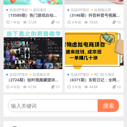
实战VIP项目
虚拟项目
实战VIP项目
短视频运营
（15589期）热门游戏自动搬
（3146期）抖音科普号视频教
砖，日均收益1000+，稳定运
学：未解之谜、动物世界等稀
1 年前
27.0K
10
4 年前
59.0K
10
行2年!
有内容，教你从起号到变现！
实战VIP项目
短视频运营
实战VIP项目
热门给力项目
（2724期）短时视频朦胧诗文
（6371期）东哲日记：全网首
案号制作教程，实操7天涨粉2
创实物虚拟电商项目，速来捡
4 年前
47.9K
10
3 年前
44.8K
10
0W+小白20分钟看完直接上手
钱，成本低，一单赚几十块！
搜索