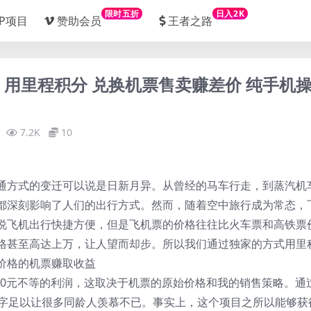
限时五折
日入2K
IP项目
赞助会员
王者之路
划！用里程积分 兑换机票售卖赚差价 纯手机
7.2K
10
通方式的变迁可以说是日新月异。从曾经的马车行走，到蒸汽机
都深刻影响了人们的出行方式。然而，随着空中旅行成为常态，
说飞机出行快捷方便，但是飞机票的价格往往比火车票和高铁票
格甚至高达上万，让人望而却步。所以我们通过独家的方式用里
价格的机票赚取收益
000元不等的利润，这取决于机票的原始价格和我的销售策略。通
数字足以让很多同龄人羡慕不已。事实上，这个项目之所以能够获