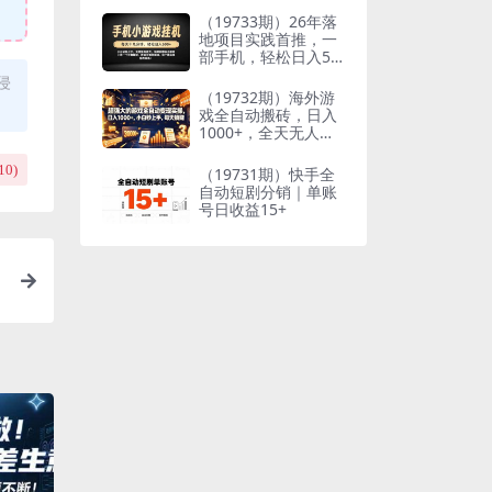
到想要的结果
（19733期）26年落
地项目实践首推，一
部手机，轻松日入50
0+，长期稳定
侵
（19732期）海外游
戏全自动搬砖，日入
1000+，全天无人值
守，绿色稳定！
10
)
（19731期）快手全
自动短剧分销｜单账
号日收益15+
稳