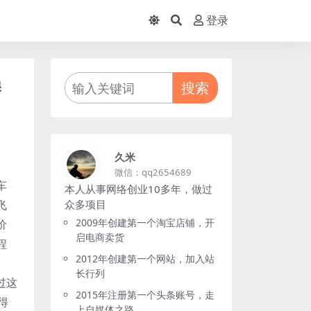
登录
操
搜索
久米
微信：qq2654689
车
本人从事网络创业10多年，做过
飞
众多项目
2009年创建第一个淘宝店铺，开
价
启电商卖货
程
2012年创建第一个网站，加入站
长行列
过这
2015年注册第一个头条账号，走
得
上自媒体之路