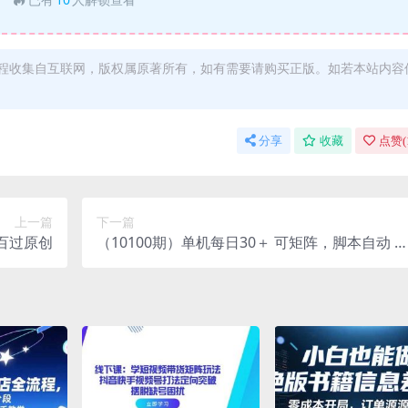
程收集自互联网，版权属原著所有，如有需要请购买正版。如若本站内容
分享
收藏
点赞(
上一篇
下一篇
百过原创
（10100期）单机每日30＋ 可矩阵，脚本自动 
定躺赚