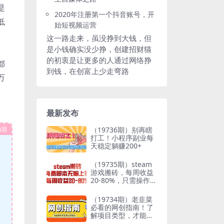
是
2020年注册第一个抖音账号，开
低
始短视频运营
这一路走来，虽没挣到大钱，但
是小钱确实没少挣，创建招财猫
的初衷是让更多的人通过网络挣
都
到钱，在创富上少走弯路
万
最新发布
内容
（19736期）别再瞎
打工！小程序副业每
天稳定躺赚200+
（19735期）steam
游戏搬砖，每周收益
20-80%，只需操作1-
2个小时，月入稳稳
过万，零风险长期做
（19734期）老韭菜
必看的网创指南！了
解项目类型，才能找
到好的项目，才能拿