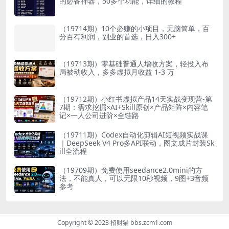
的必备神器，50多个功能，详细的教程
（19714期）10个必赚的小项目，无脑简单，百
分百有利润，副业的首选，日入300+
（19713期）零基础普通人增收方案，轻投入布
局被动收入，多多虚拟月收益 1-3 万
（19712期）小红书虚拟产品14天实战变现营-第
7期：需求挖掘×AI+Skill原创×产品矩阵×内容笔
记×一人公司进阶×全链路
（19711期）Codex自动化剪辑AI短视频实战课
｜DeepSeek V4 Pro多API联动，图文成片封装Sk
ill全流程
（19709期）免费使用seedance2.0mini的方
法，不能真人，可以无限10秒视频，9图+3音频
参考
Copyright © 2023 招财猫 bbs.zcm1.com