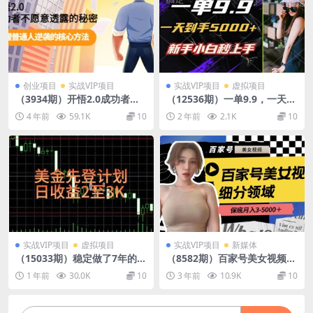
创业项目
实战VIP项目
实战VIP项目
虚拟项目
（3934期）开悟2.0成功者不
（12536期）一单9.9，一天到
愿意透露的秘密：掌握普通人
手5000+，不挑人，小白当天
4 年前
59.1K
10
2 年前
2.1K
10
逆袭的核心方法！
上手，制作作品只需1分钟
实战VIP项目
虚拟项目
实战VIP项目
新媒体
（15033期）稳定做了7年的项
（8582期）百家号美女视频细
目！日入2000至4000，日
分领域玩法，只需搬运去重，
1 年前
30.0K
10
3 年前
10.9K
10
结，可来线下教学！
月保底3-5000＋