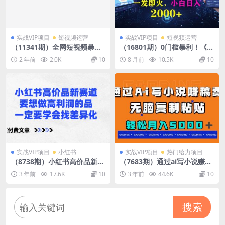
实战VIP项目
短视频运营
实战VIP项目
短视频运营
（11341期）全网短视频暴力
（16801期）0门槛暴利！《A
撸金赛道，日入1000＋！原创
I育儿短视频之宝宝说》一发即
2 年前
2.0K
10
8 月前
10.5K
10
玩法，长期稳定
火，轻松日入2000+
实战VIP项目
小红书
实战VIP项目
热门给力项目
（8738期）小红书高价品新赛
（7683期）通过ai写小说赚稿
道，要想做高利润的品，一定
费，无脑复制粘贴，月入5000
3 年前
17.6K
10
3 年前
44.6K
10
要学会找差异化【某付费文
＋
章】
搜索