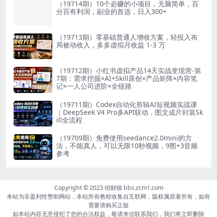
（19714期）10个必赚的小项目，无脑简单，百
分百有利润，副业的首选，日入300+
（19713期）零基础普通人增收方案，轻投入布
局被动收入，多多虚拟月收益 1-3 万
（19712期）小红书虚拟产品14天实战变现营-第
7期：需求挖掘×AI+Skill原创×产品矩阵×内容笔
记×一人公司进阶×全链路
（19711期）Codex自动化剪辑AI短视频实战课
｜DeepSeek V4 Pro多API联动，图文成片封装Sk
ill全流程
（19709期）免费使用seedance2.0mini的方
法，不能真人，可以无限10秒视频，9图+3音频
参考
Copyright © 2023 招财猫 bbs.zcm1.com
本站为非盈利性赞助网站，本站所有教程收集自互联网，版权属原著所有，如有
需要请购买正版
如本站内容无意侵犯了您的合法权益，敬请来信联系我们，我们将立即删除