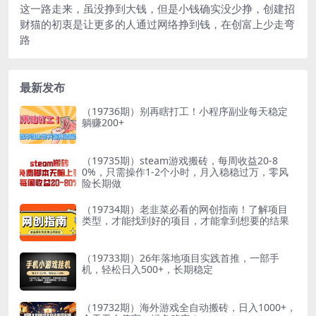
这一路走来，虽没挣到大钱，但是小钱确实没少挣，创建招
财猫的初衷是让更多的人通过网络挣到钱，在创富上少走弯
路
最新发布
（19736期）别再瞎打工！小程序副业每天稳定
躺赚200+
（19735期）steam游戏搬砖，每周收益20-8
0%，只需操作1-2个小时，月入稳稳过万，零风
险长期做
（19734期）老韭菜必看的网创指南！了解项目
类型，才能找到好的项目，才能拿到想要的结果
（19733期）26年落地项目实践首推，一部手
机，轻松日入500+，长期稳定
（19732期）海外游戏全自动搬砖，日入1000+，