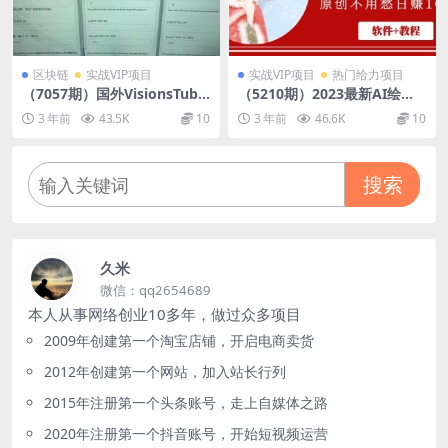
区块链
实战VIP项目
实战VIP项目
热门给力项目
（7057期）国外VisionsTube
（5210期）2023最新AI绘画S
搬砖挂机项目，号称单号一天
table Diffusion，原创不用愁
3 年前
43.5K
10
3 年前
46.6K
10
15美金【详细玩法教程】
日赚1000+【软件+教程】
搜索
久米
微信：qq2654689
本人从事网络创业10多年，做过众多项目
2009年创建第一个淘宝店铺，开启电商卖货
2012年创建第一个网站，加入站长行列
2015年注册第一个头条账号，走上自媒体之路
2020年注册第一个抖音账号，开始短视频运营