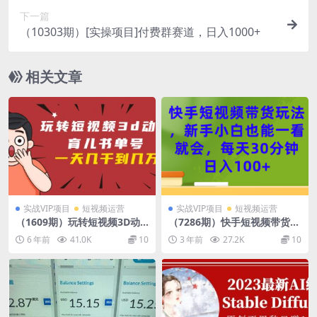
下一篇
（10303期）[实操项目]付费群赛道，日入1000+
相关文章
实战VIP项目
短视频运营
实战VIP项目
短视频运营
（1609期）玩转短视频3D动
（7286期）快手短视频带货玩
画育儿书单号：实战操作一天
法，新手小白也能一看就会，
6 年前
41.0K
10
3 年前
27.2K
10
几千，好的时候一天几万收益
每天30分钟日入100+