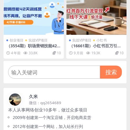
创业项目
实战VIP项目
实战VIP项目
小红书
（3554期）职场营销技能42天
（16661期）小红书百万引流
训练营，让赚钱不再难，让客
变现-11月线下大课：分享从0
4 年前
33.8K
10
9 月前
19.3K
10
户不跑，业绩翻翻
到百万引流路径，手把手教偷
流量、拿结果
搜索
久米
微信：qq2654689
本人从事网络创业10多年，做过众多项目
2009年创建第一个淘宝店铺，开启电商卖货
2012年创建第一个网站，加入站长行列