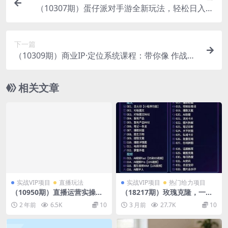
（10307期）蛋仔派对手游全新玩法，轻松日入几
张，风口信息差玩法，当天见收益，小…
下一篇
（10309期）商业IP·定位系统课程：带你像 作战一
样，做入场 前分析，布局与推演
相关文章
实战VIP项目
直播玩法
实战VIP项目
热门给力项目
（10950期）直播运营实操营
（18217期）玫瑰克隆，一键
4.0：学会直播运营逻辑，打造
爆款工具，自媒体必备神器，
2 年前
6.5K
10
3 月前
27.7K
10
爆量直播间，实战精准运营
50多个功能的教程