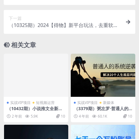
品，日稳定收入1000+，无上限
下一篇
（10325期）2024【得物】新平台玩法，去重软件
加持爆款视频，矩阵玩法，小白无脑操…
相关文章
实战VIP项目
短视频运营
实战VIP项目
新媒体
（10432期）小说推文全新玩
（3379期）粥左罗·普通人的
法，5分钟一条原创视频，结
系统逆袭课：如何成功 如何赚
2 年前
5.9K
10
4 年前
60.1K
10
合中视频bilibili赚多份收益
钱 等！解决20个人生底层问题