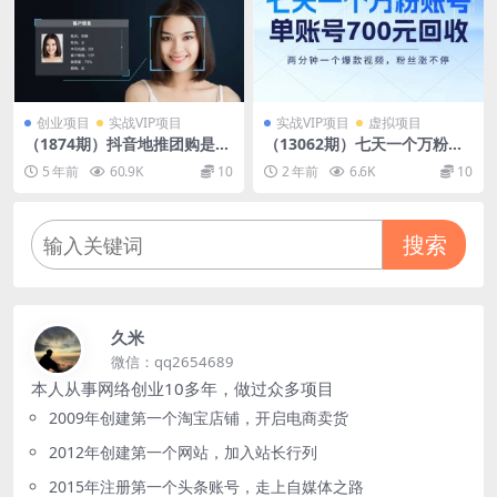
创业项目
实战VIP项目
实战VIP项目
虚拟项目
（1874期）抖音地推团购是什
（13062期）七天一个万粉账
么项目，20W的神秘配方分享
号，新手小白秒上手，单账号
5 年前
60.9K
10
2 年前
6.6K
10
回收700元，轻松月入三万＋
搜索
久米
微信：qq2654689
本人从事网络创业10多年，做过众多项目
2009年创建第一个淘宝店铺，开启电商卖货
2012年创建第一个网站，加入站长行列
2015年注册第一个头条账号，走上自媒体之路