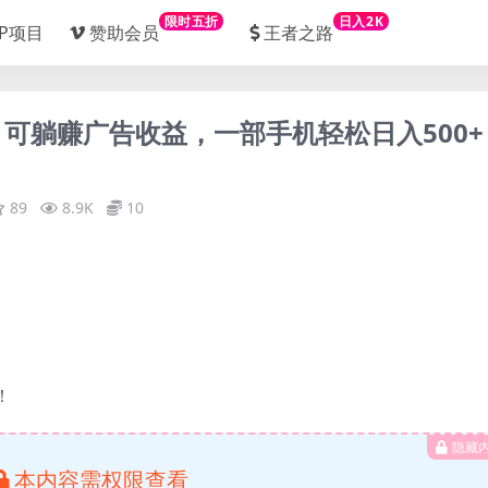
限时五折
日入2K
IP项目
赞助会员
王者之路
目，可躺赚广告收益，一部手机轻松日入500+
89
8.9K
10
！
隐藏
本内容需权限查看