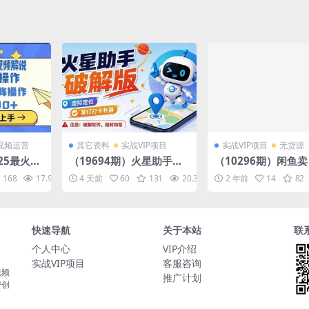
视频运营
其它资料
实战VIP项目
实战VIP项目
无货源
025最火蓝
（19694期）火星助手破
（10296期）闲鱼
一键视频
解版，虚拟定位，某钉打
车 日入2K+ 2024最新
168
17.9K
10
4 天前
60
131
20.3K
10
2 年前
14
82
企微卡利器，去掉了所有
玩法教学
广告，打开即用
快速导航
关于本站
联
个人中心
VIP介绍
实战VIP项目
客服咨询
视频
推广计划
费创