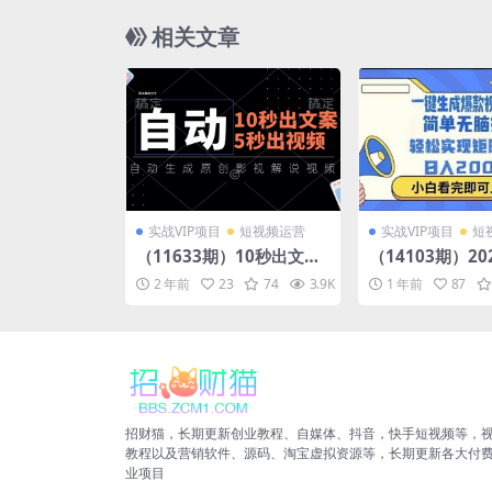
相关文章
实战VIP项目
短视频运营
实战VIP项目
短
（11633期）10秒出文
（14103期）2
案，5秒出视频，全自动生
海项目十秒生成
2 年前
23
74
3.9K
10
1 年前
87
成原创影视解说视频
招财猫，长期更新创业教程、自媒体、抖音，快手短视频等，
教程以及营销软件、源码、淘宝虚拟资源等，长期更新各大付
业项目