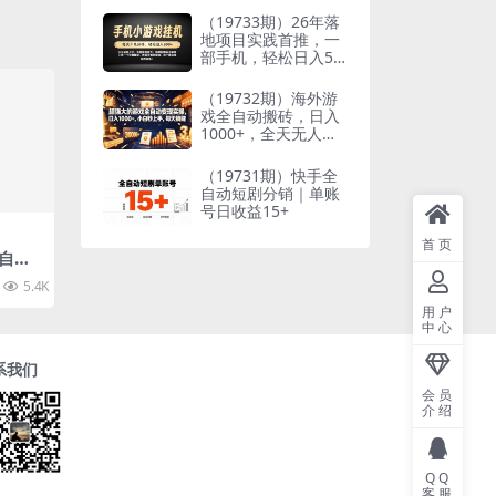
到想要的结果
（19733期）26年落
地项目实践首推，一
部手机，轻松日入50
0+，长期稳定
（19732期）海外游
戏全自动搬砖，日入
1000+，全天无人值
守，绿色稳定！
（19731期）快手全
自动短剧分销｜单账
号日收益15+
首页
卖自行
 3.0
5.4K
10
用户
中心
系我们
会员
介绍
QQ
客服