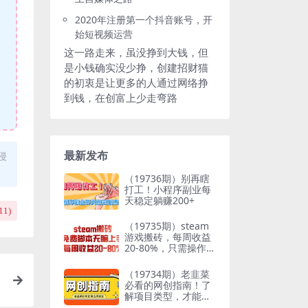
2020年注册第一个抖音账号，开
始短视频运营
这一路走来，虽没挣到大钱，但
是小钱确实没少挣，创建招财猫
的初衷是让更多的人通过网络挣
到钱，在创富上少走弯路
最新发布
侵
（19736期）别再瞎
打工！小程序副业每
天稳定躺赚200+
11
)
（19735期）steam
游戏搬砖，每周收益
20-80%，只需操作1-
2个小时，月入稳稳
过万，零风险长期做
（19734期）老韭菜
必看的网创指南！了
解项目类型，才能找
到好的项目，才能拿