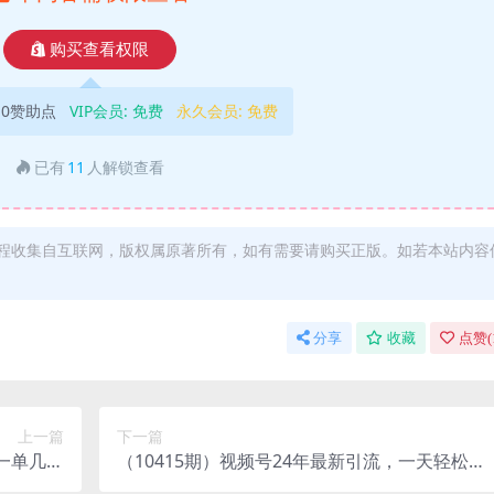
购买查看权限
10赞助点
VIP会员:
免费
永久会员:
免费
已有
11
人解锁查看
程收集自互联网，版权属原著所有，如有需要请购买正版。如若本站内容
分享
收藏
点赞(
上一篇
下一篇
作一单几百
（10415期）视频号24年最新引流，一天轻松日
做！！！
引500+创业粉，简单好上手，轻松引爆流量