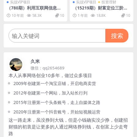
实战VIP项目
实战VIP项目
投资理财
（780期）利用互联网信息不
（15219期）财富定位三阶
对称操作游戏代练赚钱，轻松
课，趋势分析加心智抢占，附
10 年前
58.3K
10
1 年前
18.8K
10
日赚50元-无上限，操作简单
赠91种营销策略模型
搜索
久米
微信：qq2654689
本人从事网络创业10多年，做过众多项目
2009年创建第一个淘宝店铺，开启电商卖货
2012年创建第一个网站，加入站长行列
2015年注册第一个头条账号，走上自媒体之路
2020年注册第一个抖音账号，开始短视频运营
这一路走来，虽没挣到大钱，但是小钱确实没少挣，创建招
财猫的初衷是让更多的人通过网络挣到钱，在创富上少走弯
路