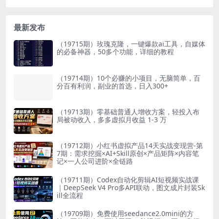
最新发布
（19715期）玫瑰克隆，一键爆款ai工具，自媒体
的必备神器，50多个功能，详细的教程
（19714期）10个必赚的小项目，无脑简单，百
分百有利润，副业的首选，日入300+
（19713期）零基础普通人增收方案，轻投入布
局被动收入，多多虚拟月收益 1-3 万
（19712期）小红书虚拟产品14天实战变现营-第
7期：需求挖掘×AI+Skill原创×产品矩阵×内容笔
记×一人公司进阶×全链路
（19711期）Codex自动化剪辑AI短视频实战课
｜DeepSeek V4 Pro多API联动，图文成片封装Sk
ill全流程
（19709期）免费使用seedance2.0mini的方