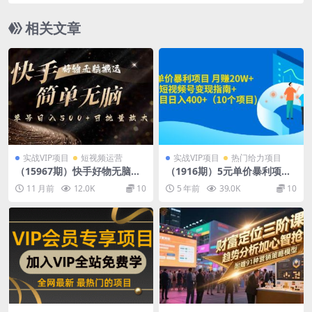
商业的无限可能，Ai技术新商机-77节
相关文章
实战VIP项目
短视频运营
实战VIP项目
热门给力项目
（15967期）快手好物无脑搬
（1916期）5元单价暴利项目
运，最新技术一键100%原
月赚20W+美食短视频号变现
11 月前
12.0K
10
5 年前
39.0K
10
创，单号日入500+可批量放大
指南+小项目日入400+（10个
项目)