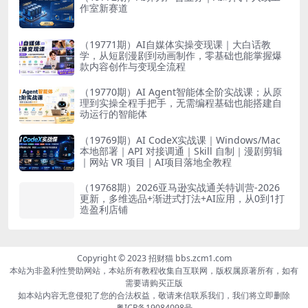
作室新赛道
（19771期）AI自媒体实操变现课｜大白话教
学，从短剧漫剧到动画制作，零基础也能掌握爆
款内容创作与变现全流程
（19770期）AI Agent智能体全阶实战课；从原
理到实操全程手把手，无需编程基础也能搭建自
动运行的智能体
（19769期）AI CodeX实战课｜Windows/Mac
本地部署｜API 对接调通｜Skill 自制｜漫剧剪辑
｜网站 VR 项目｜AI项目落地全教程
（19768期）2026亚马逊实战通关特训营-2026
更新，多维选品+渐进式打法+AI应用，从0到1打
造盈利店铺
Copyright © 2023 招财猫 bbs.zcm1.com
本站为非盈利性赞助网站，本站所有教程收集自互联网，版权属原著所有，如有
需要请购买正版
如本站内容无意侵犯了您的合法权益，敬请来信联系我们，我们将立即删除
粤ICP备19084098号