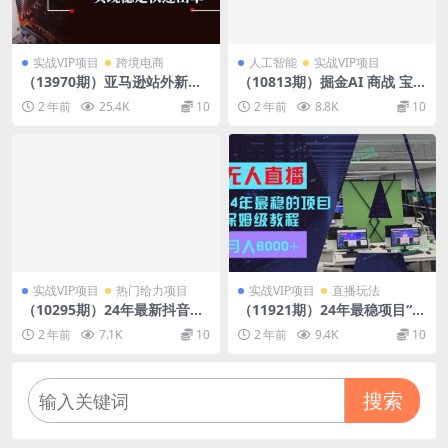
实战VIP项目
跨境电商
人工智能
实战VIP项目
（13970期）亚马逊站外新品
（10813期）掘金AI 商战 宝
打爆系列，从定价策略到把控
典 初级班：如何用AI做文案
2 年前
25.4K
10
2 年前
8.8K
10
节奏感，实现稳定快速出单
(实战实操 现学现用 玩赚超值)
实战VIP项目
热门给力项目
实战VIP项目
直播玩法
（10295期）24年最新抖音、
（11921期）24年最稳项目“无
视频号0成本挂机，单号每天
人直播”玩法，每月躺赚6000
2 年前
7.1K
10
2 年前
9.4K
10
收益上百，可无限挂
+，有手就会，新手福音
搜索