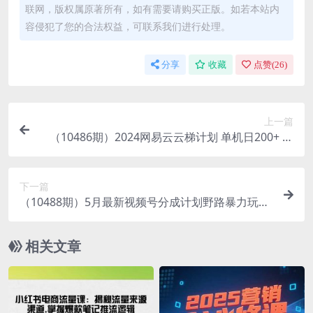
联网，版权属原著所有，如有需要请购买正版。如若本站内
容侵犯了您的合法权益，可联系我们进行处理。
分享
收藏
点赞(
26
)
上一篇
（10486期）2024网易云云梯计划 单机日200+ 无
脑月入4000+
下一篇
（10488期）5月最新视频号分成计划野路暴力玩
法，ai制作，无需剪辑。几分钟一条，…
相关文章