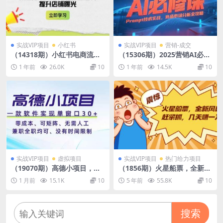
实战VIP项目
小红书
实战VIP项目
营销-成交
（14318期）小红书电商流量
（15306期）2025营销AI必修
课：揭秘流量来源渠道,掌握爆
课，业务拆解逻辑，Prompt
1 年前
26.0K
10
1 年前
14.5K
10
款笔记推流逻辑,提升店铺曝光
技术实战，竞品市场分析全攻
略
实战VIP项目
虚拟项目
实战VIP项目
热门给力项目
（19070期）高德小项目，一
（1856期）火星船票，全新风
款软件实现单窗口+、零成
口赶紧抓，几天赚一万+摆地
1 月前
15.1K
10
5 年前
55.8K
10
本、可矩阵、零人工、兼职全
摊卖尾货月入一万（5个项
职均可、没有时间限制
目）
搜索