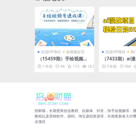
实战VIP项目
短视频运营
实战VIP项目
热
（15459期）手绘视频号
（7433期）ai
速成课：手绘内容制作，
日收益500+
1 年前
94
173
18.5K
10
3 年前
594
流量获取技巧，零基础月
入过万
招财猫，长期更新创业教程、自媒体、抖音，快手短视频等，
教程以及营销软件、源码、淘宝虚拟资源等，长期更新各大付
业项目