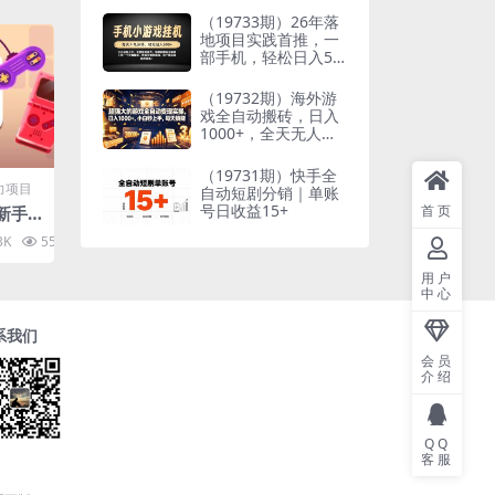
到想要的结果
（19733期）26年落
地项目实践首推，一
部手机，轻松日入50
0+，长期稳定
（19732期）海外游
戏全自动搬砖，日入
1000+，全天无人值
守，绿色稳定！
（19731期）快手全
力项目
自动短剧分销｜单账
号日收益15+
首页
最新手
程，
3K
55.6K
10
+工作
用户
中心
系我们
会员
介绍
QQ
客服