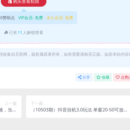
购买查看权限
10赞助点
VIP会员:
免费
永久会员:
免费
已有
11
人解锁查看
程收集自互联网，版权属原著所有，如有需要请购买正版。如若本站内容
分享
收藏
点赞(
上一篇
下一篇
视频，当天
（10503期）抖音挂机3.0玩法 单窗20-50可放大
1000+
支持电脑版本和模拟器（附无限注…