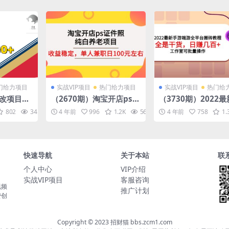
门给力项目
实战VIP项目
热门给力项目
实战VIP项目
热门给
漫改项目单
（2670期）淘宝开店ps证
（3730期）2022
件照，纯白养老项目，单
游端游全平台搬砖教
802
34.5K
10
4 年前
996
1.2K
56.8K
4 年前
10
758
1.
人兼职稳定日100元 (教程
全是干货，日赚几百
+软件+素材)
室可批量操作
快速导航
关于本站
联
个人中心
VIP介绍
实战VIP项目
客服咨询
视频
推广计划
费创
Copyright © 2023 招财猫 bbs.zcm1.com