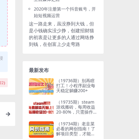
2020年注册第一个抖音账号，开
始短视频运营
这一路走来，虽没挣到大钱，但
是小钱确实没少挣，创建招财猫
的初衷是让更多的人通过网络挣
到钱，在创富上少走弯路
侵
最新发布
（19736期）别再瞎
22
)
打工！小程序副业每
天稳定躺赚200+
（19735期）steam
游戏搬砖，每周收益
20-80%，只需操作1-
2个小时，月入稳稳
过万，零风险长期做
（19734期）老韭菜
必看的网创指南！了
解项目类型，才能找
到好的项目，才能拿