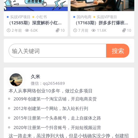
实战VIP项目
小红书
国内电商
实战VIP项目
（12585期）深度解析小红书
（17163期）拼多多打爆班第5
电商：掌握选品、笔记与爆单
4期：深度解码“第二阶段断流”
2 年前
6.0K
10
7 月前
11.6K
10
技巧，开启你的电商成功之路
成因与全套破局方案
搜索
久米
微信：qq2654689
本人从事网络创业10多年，做过众多项目
2009年创建第一个淘宝店铺，开启电商卖货
2012年创建第一个网站，加入站长行列
2015年注册第一个头条账号，走上自媒体之路
2020年注册第一个抖音账号，开始短视频运营
这一路走来，虽没挣到大钱，但是小钱确实没少挣，创建招