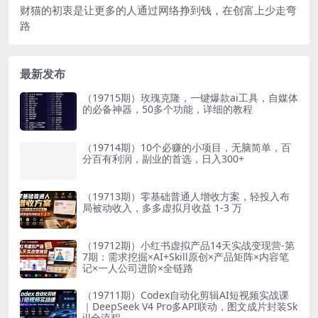
财猫的初衷是让更多的人通过网络挣到钱，在创富上少走弯
路
最新发布
（19715期）玫瑰克隆，一键爆款ai工具，自媒体
的必备神器，50多个功能，详细的教程
（19714期）10个必赚的小项目，无脑简单，百
分百有利润，副业的首选，日入300+
（19713期）零基础普通人增收方案，轻投入布
局被动收入，多多虚拟月收益 1-3 万
（19712期）小红书虚拟产品14天实战变现营-第
7期：需求挖掘×AI+Skill原创×产品矩阵×内容笔
记×一人公司进阶×全链路
（19711期）Codex自动化剪辑AI短视频实战课
｜DeepSeek V4 Pro多API联动，图文成片封装Sk
ill全流程