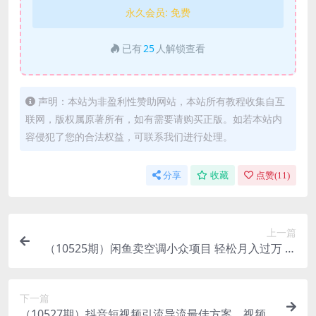
永久会员:
免费
已有
25
人解锁查看
声明：本站为非盈利性赞助网站，本站所有教程收集自互
联网，版权属原著所有，如有需要请购买正版。如若本站内
容侵犯了您的合法权益，可联系我们进行处理。
分享
收藏
点赞(
11
)
上一篇
（10525期）闲鱼卖空调小众项目 轻松月入过万 真
正的无需垫资金
下一篇
（10527期）抖音短视频引流导流最佳方案，视频