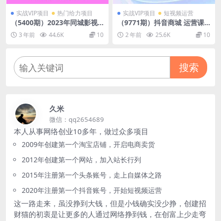
实战VIP项目
热门给力项目
实战VIP项目
短视频运营
（5400期）2023年同城影视
（9771期）抖音商城 运营课
会员卡上门推销日入1000-200
程，猜你喜欢入池商城搜索商
3 年前
44.6K
10
2 年前
25.6K
10
0项目变现新玩法及学员答疑
城推荐人群标签覆盖（67节
课）
搜索
久米
微信：qq2654689
本人从事网络创业10多年，做过众多项目
2009年创建第一个淘宝店铺，开启电商卖货
2012年创建第一个网站，加入站长行列
2015年注册第一个头条账号，走上自媒体之路
2020年注册第一个抖音账号，开始短视频运营
这一路走来，虽没挣到大钱，但是小钱确实没少挣，创建招
财猫的初衷是让更多的人通过网络挣到钱，在创富上少走弯