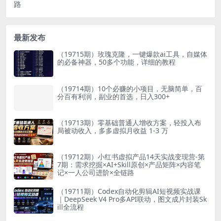
路
最新发布
（19715期）玫瑰克隆，一键爆款ai工具，自媒体
的必备神器，50多个功能，详细的教程
（19714期）10个必赚的小项目，无脑简单，百
分百有利润，副业的首选，日入300+
（19713期）零基础普通人增收方案，轻投入布
局被动收入，多多虚拟月收益 1-3 万
（19712期）小红书虚拟产品14天实战变现营-第
7期：需求挖掘×AI+Skill原创×产品矩阵×内容笔
记×一人公司进阶×全链路
（19711期）Codex自动化剪辑AI短视频实战课
｜DeepSeek V4 Pro多API联动，图文成片封装Sk
ill全流程