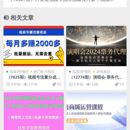
左下角跳转微信，外面500一单，利润200+
相关文章
实战VIP项目
热门给力项目
实战VIP项目
虚拟项目
（7625期）视频号流量分成，
（12774期）演唱会-票务代
不用剪辑，有手就行，轻松月
理，全网低价资源在手，一部
3 年前
27.0K
10
2 年前
3.8K
10
入2000+
手机日入两千不是空谈