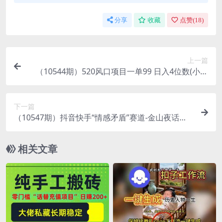
分享
收藏
点赞(
18
)
上一篇
（10544期）520风口项目一单99 日入4位数(小白
首选，闭眼做！)
下一篇
（10547期）抖音快手“情感矛盾”赛道-金山夜话，
话题自带流量虚拟变现-附200G资料
相关文章