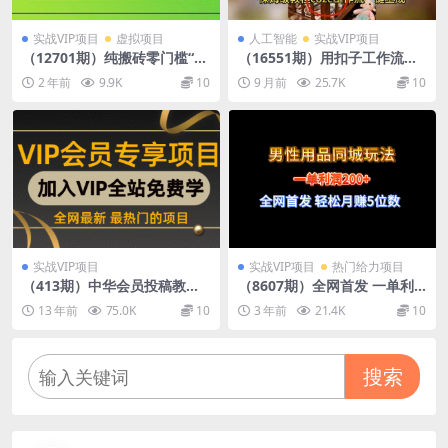
实战VIP项目
虚拟项目
人工智能
实战VIP项目
（12701期）纯搬砖零门槛“话
（16551期）用扣子工作流一
替充值项目”日赚200+（大佬
键生成历史人物一生视频搭建
2 年前
9.9K
10
9 月前
25.7K
10
私藏）个人工作室都可以快…
教程
实战VIP项目
实战VIP项目
热门给力项目
（413期）中华会员投稿教程-
（8607期）全网首发 一单利
利用软件全自动中文挂机，聚
润200+ 男性用品同城玩法 轻
13 年前
75.0K
10
3 年前
21.4K
10
人气日赚50+项目(人人可操作)
松月赚5位数
搜索