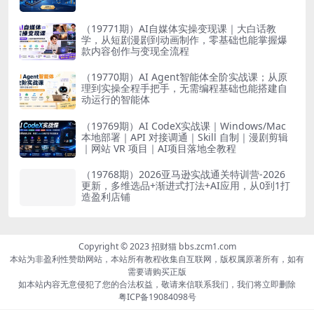
（19771期）AI自媒体实操变现课｜大白话教
学，从短剧漫剧到动画制作，零基础也能掌握爆
款内容创作与变现全流程
（19770期）AI Agent智能体全阶实战课；从原
理到实操全程手把手，无需编程基础也能搭建自
动运行的智能体
（19769期）AI CodeX实战课｜Windows/Mac
本地部署｜API 对接调通｜Skill 自制｜漫剧剪辑
｜网站 VR 项目｜AI项目落地全教程
（19768期）2026亚马逊实战通关特训营-2026
更新，多维选品+渐进式打法+AI应用，从0到1打
造盈利店铺
Copyright © 2023 招财猫 bbs.zcm1.com
本站为非盈利性赞助网站，本站所有教程收集自互联网，版权属原著所有，如有
需要请购买正版
如本站内容无意侵犯了您的合法权益，敬请来信联系我们，我们将立即删除
粤ICP备19084098号