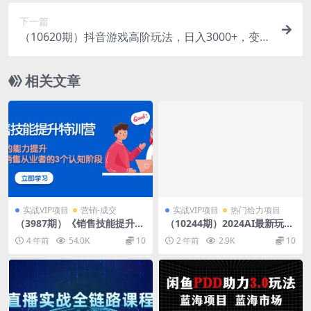
下一篇
（10620期）抖音游戏高阶玩法，日入3000+，变现
立竿见影，红利蓝海项目
相关文章
实战VIP项目
营销-成交
实战VIP项目
热门给力项目
（3987期）《销售技能提升特
（10244期）2024AI最新玩
训营》销售的能力提升，TOB
法，小白当天上手，轻松月入
4 年前
54.0K
10
2 年前
2.9K
10
销售从业者的3个认知阶段
5w