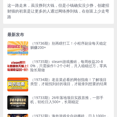
这一路走来，虽没挣到大钱，但是小钱确实没少挣，创建招
财猫的初衷是让更多的人通过网络挣到钱，在创富上少走弯
路
最新发布
（19736期）别再瞎打工！小程序副业每天稳定
躺赚200+
（19735期）steam游戏搬砖，每周收益20-8
0%，只需操作1-2个小时，月入稳稳过万，零风
险长期做
（19734期）老韭菜必看的网创指南！了解项目
类型，才能找到好的项目，才能拿到想要的结果
（19733期）26年落地项目实践首推，一部手
机，轻松日入500+，长期稳定
（19732期）海外游戏全自动搬砖，日入1000+，