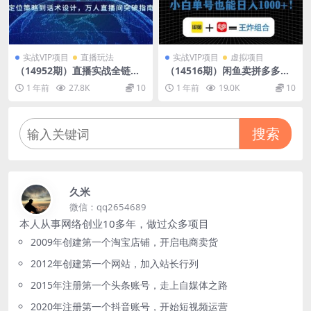
实战VIP项目
直播玩法
实战VIP项目
虚拟项目
（14952期）直播实战全链路
（14516期）闲鱼卖拼多多助
课程，定位策略到话术设计，
力项目，蓝海市场新手也能单
1 年前
27.8K
10
1 年前
19.0K
10
万人直播间突破指南
号日入1000+
搜索
久米
微信：qq2654689
本人从事网络创业10多年，做过众多项目
2009年创建第一个淘宝店铺，开启电商卖货
2012年创建第一个网站，加入站长行列
2015年注册第一个头条账号，走上自媒体之路
2020年注册第一个抖音账号，开始短视频运营