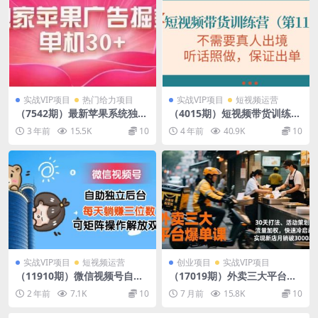
实战VIP项目
热门给力项目
实战VIP项目
短视频运营
（7542期）最新苹果系统独家
（4015期）短视频带货训练营
小游戏刷金 单机日入30-50 稳
（第11期），不需要真人出
3 年前
15.5K
10
4 年前
40.9K
10
定长久吃肉玩法
境，听话照做，保证出单
实战VIP项目
短视频运营
创业项目
实战VIP项目
（11910期）微信视频号自助
（17019期）外卖三大平台爆
独立后台每天躺赚三位数可矩
单课，30天打法、活动策划、
2 年前
7.1K
10
7 月前
15.8K
10
阵操作解放双手
流量加权，快速冷启动，实现
新店月销破3000单