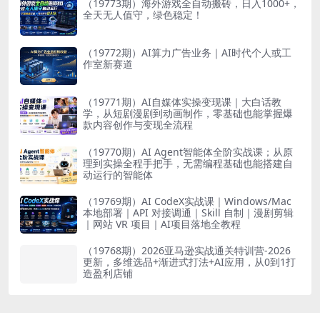
（19773期）海外游戏全自动搬砖，日入1000+，
全天无人值守，绿色稳定！
（19772期）AI算力广告业务｜AI时代个人或工
作室新赛道
（19771期）AI自媒体实操变现课｜大白话教
学，从短剧漫剧到动画制作，零基础也能掌握爆
款内容创作与变现全流程
（19770期）AI Agent智能体全阶实战课；从原
理到实操全程手把手，无需编程基础也能搭建自
动运行的智能体
（19769期）AI CodeX实战课｜Windows/Mac
本地部署｜API 对接调通｜Skill 自制｜漫剧剪辑
｜网站 VR 项目｜AI项目落地全教程
（19768期）2026亚马逊实战通关特训营-2026
更新，多维选品+渐进式打法+AI应用，从0到1打
造盈利店铺