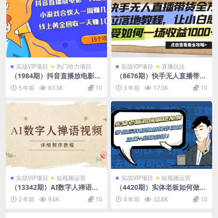
实战VIP项目
热门给力项目
实战VIP项目
直播玩法
（1984期）抖音直播放电影一
（8676期）快手无人直播带货
天赚上千+小游戏合伙人一周
全方位落地教程，让小白感受
5 年前
67.3K
10
3 年前
17.0K
10
赚几千+线上黄金回收一天赚1
如何一场收益1000+
000
实战VIP项目
短视频运营
实战VIP项目
短视频运营
（13342期）AI数字人禅语视
（4420期）实体老板如何做短
频，小和尚开口说禅语，一禅
视频：带你玩转短视频全套操
2 年前
9.6K
10
4 年前
32.8K
10
小和尚，制作教程
作流程，流量+业绩倍增！