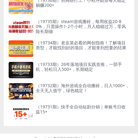
（19736期）别再瞎打工！小程序副业每天稳定
躺赚200+
（19735期）steam游戏搬砖，每周收益20-8
0%，只需操作1-2个小时，月入稳稳过万，零风
险长期做
（19734期）老韭菜必看的网创指南！了解项目
类型，才能找到好的项目，才能拿到想要的结果
（19733期）26年落地项目实践首推，一部手
机，轻松日入500+，长期稳定
（19732期）海外游戏全自动搬砖，日入1000+，
全天无人值守，绿色稳定！
（19731期）快手全自动短剧分销｜单账号日收
益15+