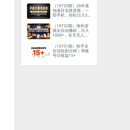
到想要的结果
（19733期）26年落
地项目实践首推，一
部手机，轻松日入50
0+，长期稳定
（19732期）海外游
戏全自动搬砖，日入
1000+，全天无人值
守，绿色稳定！
（19731期）快手全
自动短剧分销｜单账
号日收益15+