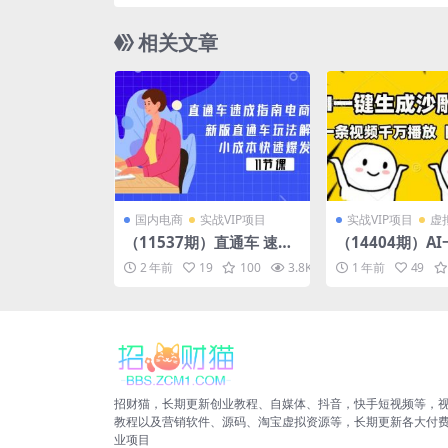
爆文生成、流量收益，5分钟出一篇
相关文章
国内电商
实战VIP项目
实战VIP项目
虚
（11537期）直通车 速成
（14404期）A
指南电商教程：新版直通
沙雕动画视频，
2 年前
19
100
3.8K
10
1 年前
49
车玩法解密，小成本快速
千万播放，日入1
爆发（11节）
招财猫，长期更新创业教程、自媒体、抖音，快手短视频等，
教程以及营销软件、源码、淘宝虚拟资源等，长期更新各大付
业项目