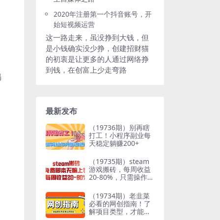
2020年注册第一个抖音账号，开
始短视频运营
这一路走来，虽没挣到大钱，但
是小钱确实没少挣，创建招财猫
的初衷是让更多的人通过网络挣
到钱，在创富上少走弯路
揭
最新发布
（19736期）别再瞎
打工！小程序副业每
天稳定躺赚200+
（19735期）steam
游戏搬砖，每周收益
20-80%，只需操作1-
2个小时，月入稳稳
过万，零风险长期做
（19734期）老韭菜
必看的网创指南！了
解项目类型，才能找
到好的项目，才能拿