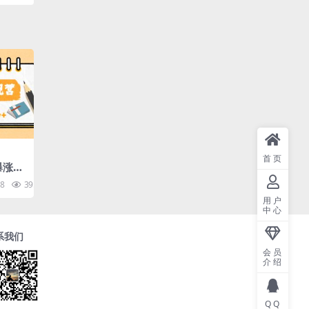
首页
爆涨粉
你打
8
39.2K
10
20w
用户
中心
系我们
会员
介绍
QQ