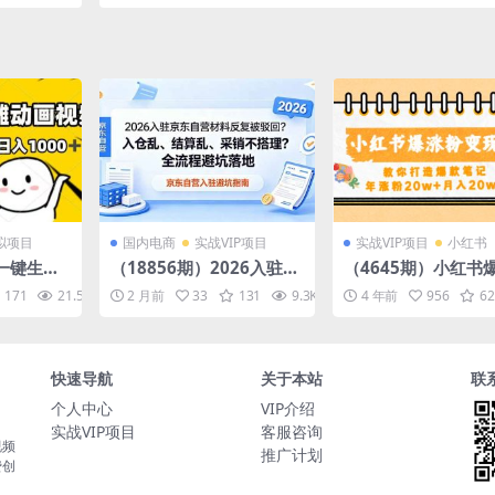
爆文故事
细纲生成、人设塑造，单篇稿费2000+
拟项目
国内电商
实战VIP项目
实战VIP项目
小红书
I一键生成
（18856期）2026入驻京
（4645期）小红书
一条视频
东自营材料反复被驳回？
变现营（第五期）教
171
21.5K
10
2 月前
33
131
9.3K
10
4 年前
956
62
000+
入仓乱、结算乱、采销不
造爆款笔记，年涨粉
搭理？全流程避坑落地
+月入20w+
快速导航
关于本站
联
个人中心
VIP介绍
实战VIP项目
客服咨询
视频
推广计划
费创