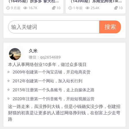
（16495期）拼多多 擎天柱玩
（14390期）东南亚跨境TikT
法1.0+1.5，水果生鲜2小时起
ok小店运营课，掌握店铺设置
9 月前
16.7K
10
1 年前
25.4K
10
量,标品2天爆单,利润率提升3
与流量转化核心技巧
0%
搜索
久米
微信：qq2654689
本人从事网络创业10多年，做过众多项目
2009年创建第一个淘宝店铺，开启电商卖货
2012年创建第一个网站，加入站长行列
2015年注册第一个头条账号，走上自媒体之路
2020年注册第一个抖音账号，开始短视频运营
这一路走来，虽没挣到大钱，但是小钱确实没少挣，创建招
财猫的初衷是让更多的人通过网络挣到钱，在创富上少走弯
路