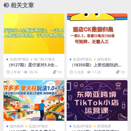
全链路
相关文章
实战VIP项目
热门给力项目
实战VIP项目
虚拟项目
（9127期）蛋仔派对5.0全新
（18350期）上班也能玩的酒
蓝海玩法，一天4000+，懒人
店CK数据归集，一单0.7单窗
2 年前
26.1K
10
3 月前
17.2K
10
稳定放单变现，手机平板即
口每天可做100单，一个人就
可…
能矩阵操作
国内电商
实战VIP项目
实战VIP项目
跨境电商