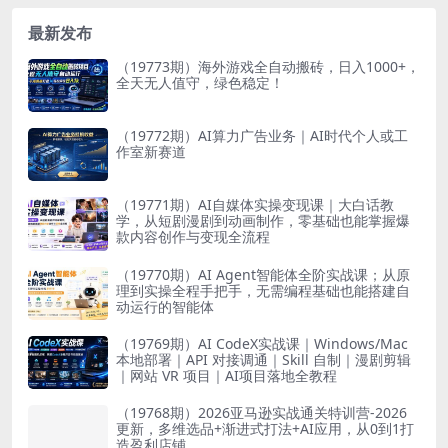
最新发布
（19773期）海外游戏全自动搬砖，日入1000+，
全天无人值守，绿色稳定！
（19772期）AI算力广告业务｜AI时代个人或工
作室新赛道
（19771期）AI自媒体实操变现课｜大白话教
学，从短剧漫剧到动画制作，零基础也能掌握爆
款内容创作与变现全流程
（19770期）AI Agent智能体全阶实战课；从原
理到实操全程手把手，无需编程基础也能搭建自
动运行的智能体
（19769期）AI CodeX实战课｜Windows/Mac
本地部署｜API 对接调通｜Skill 自制｜漫剧剪辑
｜网站 VR 项目｜AI项目落地全教程
（19768期）2026亚马逊实战通关特训营-2026
更新，多维选品+渐进式打法+AI应用，从0到1打
造盈利店铺