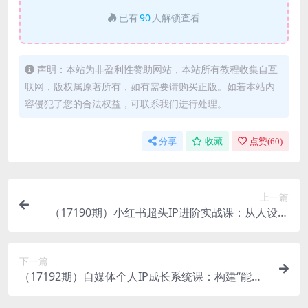
已有
90
人解锁查看
声明：本站为非盈利性赞助网站，本站所有教程收集自互
联网，版权属原著所有，如有需要请购买正版。如若本站内
容侵犯了您的合法权益，可联系我们进行处理。
分享
收藏
点赞(
60
)
上一篇
（17190期）小红书超头IP进阶实战课：从人设定
位、主页搭建到广告变现的全链路爆款打法
下一篇
（17192期）自媒体个人IP成长系统课：构建“能力-
私域-公域”闭环，实现从小红书爆款到稳定变现的