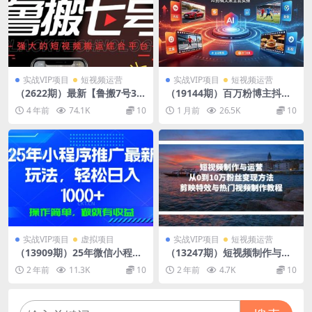
实战VIP项目
短视频运营
实战VIP项目
短视频运营
（2622期）最新【鲁搬7号3.
（19144期）百万粉博主抖音
0】短视频永久版搬运软件 (突
精选赛道教学-0701更新，汽
4 年前
74.1K
10
1 月前
26.5K
10
破技术壁垒 碾压一切搬运神
车+体育+美食+影视全赛道解
器)
说，AI剪辑文案全套实操
实战VIP项目
虚拟项目
实战VIP项目
短视频运营
（13909期）25年微信小程序
（13247期）短视频制作与运
推广最新玩法，轻松日入1000
营，从0到10万粉丝变现方
2 年前
11.3K
10
2 年前
4.7K
10
+，操作简单 做就有收益
法，剪映特效与热门视频制作
教程