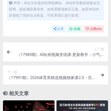
声明：本站为非盈利性赞助网站，本站所有教程收集自互
联网，版权属原著所有，如有需要请购买正版。如若本站内
容侵犯了您的合法权益，可联系我们进行处理。
分享
收藏
点赞(
88
)
上一篇
（17989期）AI绘画视频变现课-更新教学：小气爱
画画，作品制作简单日收益600+，进伙伴计划与精
选
下一篇
（17991期）2026体育类精选视频独家课2.0：百万
粉丝博主亲授：快速入局体育赛道，实现流量与收
益双丰收
相关文章