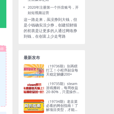
2020年注册第一个抖音账号，开
始短视频运营
这一路走来，虽没挣到大钱，但
是小钱确实没少挣，创建招财猫
的初衷是让更多的人通过网络挣
到钱，在创富上少走弯路
内容
最新发布
（19736期）别再瞎
打工！小程序副业每
天稳定躺赚200+
（19735期）steam
游戏搬砖，每周收益
20-80%，只需操作1-
2个小时，月入稳稳
过万，零风险长期做
（19734期）老韭菜
必看的网创指南！了
解项目类型，才能找
到好的项目，才能拿