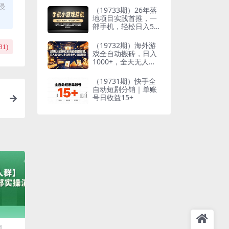
侵
到想要的结果
（19733期）26年落
地项目实践首推，一
部手机，轻松日入50
0+，长期稳定
（19732期）海外游
81
)
戏全自动搬砖，日入
1000+，全天无人值
守，绿色稳定！
（19731期）快手全
自动短剧分销｜单账
号日收益15+
目