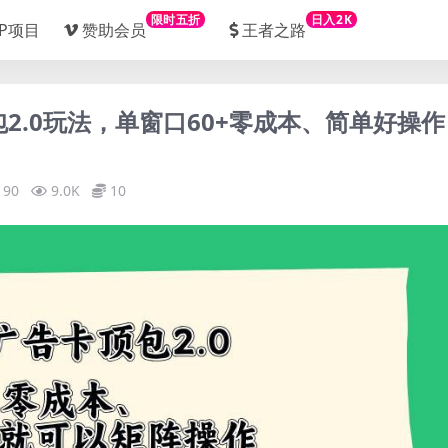
限时五折
日入2K
IP项目
赞助会员
王者之路
顶包2.0玩法，单窗口60+零成本、简单好操
190
9.0K
10