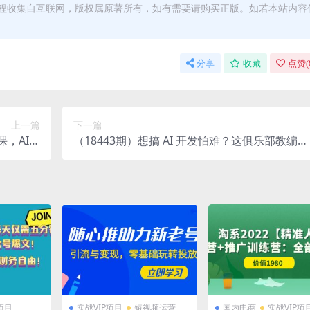
程收集自互联网，版权属原著所有，如有需要请购买正版。如若本站内容
分享
收藏
点赞(
上一篇
下一篇
课，AI原
（18443期）想搞 AI 开发怕难？这俱乐部教编码
能稳定变
+ 建 APP，几天出产品，还送优质工具【原创双
现
语字幕】
项目
实战VIP项目
短视频运营
国内电商
实战VIP项