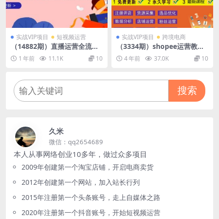
实战VIP项目
短视频运营
实战VIP项目
跨境电商
（14882期）直播运营全流程
（3334期）shopee运营教
课程-5月更新：从起号、话术
程：从入门基础到高级精通，
1 年前
11.1K
10
4 年前
37.0K
10
设计、罗盘运营到微付费投放
开店到日出100单（全套课
等
程）
搜索
久米
微信：qq2654689
本人从事网络创业10多年，做过众多项目
2009年创建第一个淘宝店铺，开启电商卖货
2012年创建第一个网站，加入站长行列
2015年注册第一个头条账号，走上自媒体之路
2020年注册第一个抖音账号，开始短视频运营