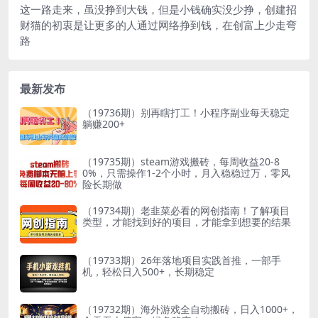
这一路走来，虽没挣到大钱，但是小钱确实没少挣，创建招
财猫的初衷是让更多的人通过网络挣到钱，在创富上少走弯
路
最新发布
（19736期）别再瞎打工！小程序副业每天稳定
躺赚200+
（19735期）steam游戏搬砖，每周收益20-8
0%，只需操作1-2个小时，月入稳稳过万，零风
险长期做
（19734期）老韭菜必看的网创指南！了解项目
类型，才能找到好的项目，才能拿到想要的结果
（19733期）26年落地项目实践首推，一部手
机，轻松日入500+，长期稳定
（19732期）海外游戏全自动搬砖，日入1000+，