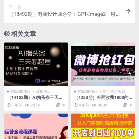
年最稳的项目
下一篇
（18492期）电商设计师必学：GPT-Image2一键生
成专业视觉大片，产品图到详情页全流程
相关文章
实战VIP项目
虚拟项目
实战VIP项目
热门给力项目
（14102期）AI撸头条三天必
（4253期）外面收费1800的
起号手把手教小白复制粘贴月
微博挂机全自动抢红包项目，
1 年前
23.7K
10
4 年前
36.0K
10
入6000+教程
单号一天10+【永久脚本+教
程】