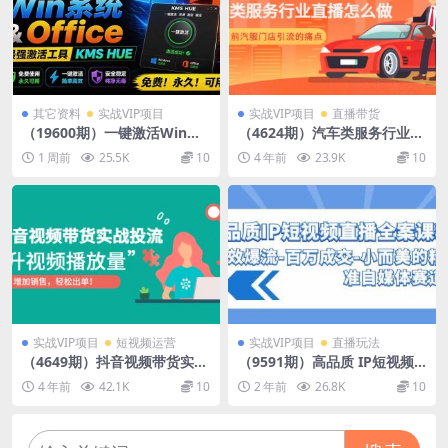
其它资料
实战VIP项目
实战VIP项目
直播带货
（19600期）一键激活Win系
（4624期）汽车类服务行业直
统和Office办公软件，最强电
播怎么做，解决目前汽服门店
1 周前
25.5K
10
4 年前
23.9K
10
脑激活KMS HUE工具，免费
引流的痛点
永久可用，支持win系统使用
实战VIP项目
短视频运营
实战VIP项目
直播玩法
（4649期）抖音视频带货实战
（9591期）高品质 IP短视频
投流，提升视频播放量，增加
直播-全案课程，有效爆流-百
4 年前
42.1K
10
2 年前
26.8K
10
销售轻松出单！
万成交-小而美的精准自媒体赛
道