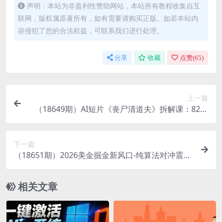
声明：本站为非盈利性赞助网站，本站所有教程收集自互
联网，版权属原著所有，如有需要请购买正版。如若本站内
容侵犯了您的合法权益，可联系我们进行处理。
分享
收藏
点赞(
65
)
上一篇
（18649期）AI短片《丧尸清道夫》拆解课：82个
镜头电影感+原子朋克美学，7天3000元国产天花板
下一篇
（18651期）2026美金掘金新风口-纯算法对冲震撼
上线！日入1500-6000+，长久合规稳健，轻松摆脱
死工资，…
相关文章