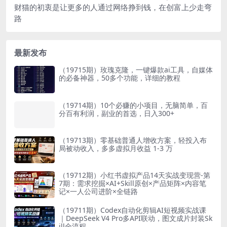
财猫的初衷是让更多的人通过网络挣到钱，在创富上少走弯
路
最新发布
（19715期）玫瑰克隆，一键爆款ai工具，自媒体
的必备神器，50多个功能，详细的教程
（19714期）10个必赚的小项目，无脑简单，百
分百有利润，副业的首选，日入300+
（19713期）零基础普通人增收方案，轻投入布
局被动收入，多多虚拟月收益 1-3 万
（19712期）小红书虚拟产品14天实战变现营-第
7期：需求挖掘×AI+Skill原创×产品矩阵×内容笔
记×一人公司进阶×全链路
（19711期）Codex自动化剪辑AI短视频实战课
｜DeepSeek V4 Pro多API联动，图文成片封装Sk
ill全流程