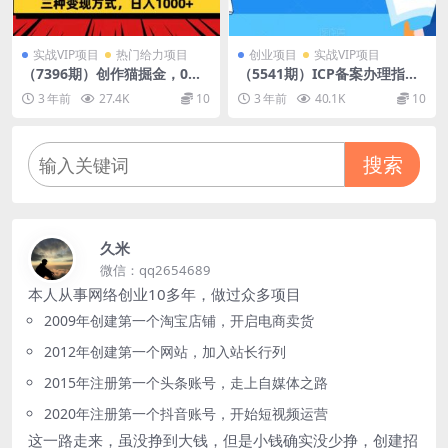
实战VIP项目
热门给力项目
创业项目
实战VIP项目
（7396期）创作猫掘金，0粉
（5541期）ICP备案办理指
丝不直播不露脸，三种变现方
南，自己动手安全便捷，不要
3 年前
27.4K
10
3 年前
40.1K
10
式 日入1000+轻松上手(附资
再花冤枉钱了
料)
搜索
久米
微信：qq2654689
本人从事网络创业10多年，做过众多项目
2009年创建第一个淘宝店铺，开启电商卖货
2012年创建第一个网站，加入站长行列
2015年注册第一个头条账号，走上自媒体之路
2020年注册第一个抖音账号，开始短视频运营
这一路走来，虽没挣到大钱，但是小钱确实没少挣，创建招