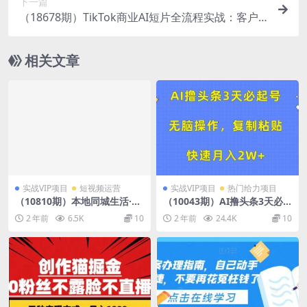
下一篇
（18678期）TikTok商业AI短片全流程实战：客户
需求策划+分镜脚本+角色生成+场景融合
相关文章
实战VIP项目
短视频运营
实战VIP项目
热门给力项目
（10810期）本地同城生活·商
（10043期）AI撸头条3天必
家实战指南：用一切有效方
起号，无脑操作3分钟1条，复
2 年前
6.5K
10
2 年前
24.4K
10
法，把客户从线上引流到店成
制粘贴快速月入2W+
交