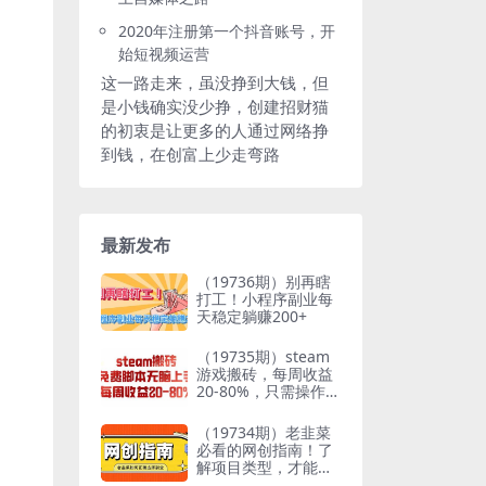
2020年注册第一个抖音账号，开
始短视频运营
这一路走来，虽没挣到大钱，但
是小钱确实没少挣，创建招财猫
的初衷是让更多的人通过网络挣
到钱，在创富上少走弯路
最新发布
（19736期）别再瞎
打工！小程序副业每
天稳定躺赚200+
（19735期）steam
游戏搬砖，每周收益
20-80%，只需操作1-
2个小时，月入稳稳
过万，零风险长期做
（19734期）老韭菜
必看的网创指南！了
解项目类型，才能找
到好的项目，才能拿