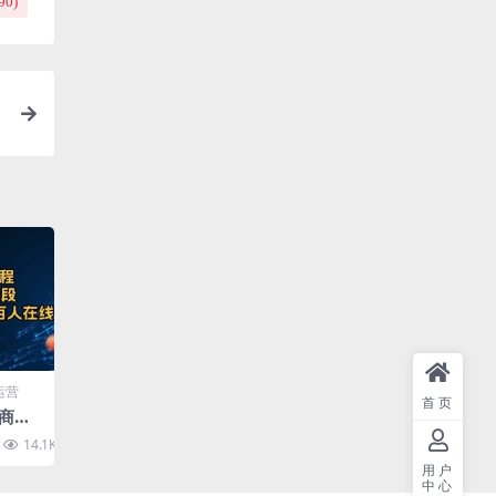
90
)
运营
首页
电商起
号4阶
14.1K
10
突破
用户
中心