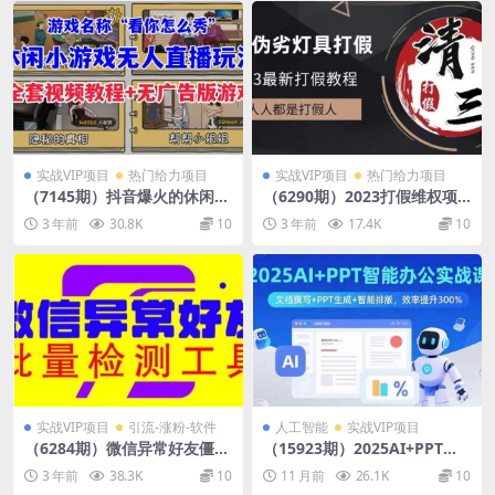
实战VIP项目
热门给力项目
实战VIP项目
热门给力项目
（7145期）抖音爆火的休闲小
（6290期）2023打假维权项
游戏“看你怎么秀”无人直播玩
目之灯具篇，小白一单利润上
3 年前
30.8K
10
3 年前
17.4K
10
法【全套教程+游戏+软件】
千（仅揭秘）
实战VIP项目
引流-涨粉-软件
人工智能
实战VIP项目
（6284期）微信异常好友僵尸
（15923期）2025AI+PPT智
粉批量检测工具（教程+脚
能办公实战课：文档撰写+PPT
3 年前
38.3K
10
11 月前
26.1K
10
本）
生成+智能排版，效率提升30