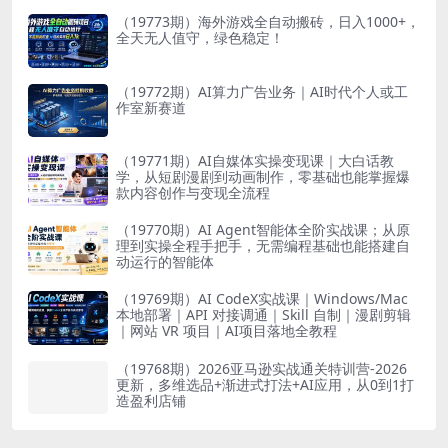
（19773期）海外游戏全自动搬砖，日入1000+，
全天无人值守，绿色稳定！
（19772期）AI算力广告业务｜AI时代个人或工
作室新赛道
（19771期）AI自媒体实操变现课｜大白话教
学，从短剧漫剧到动画制作，零基础也能掌握爆
款内容创作与变现全流程
（19770期）AI Agent智能体全阶实战课；从原
理到实操全程手把手，无需编程基础也能搭建自
动运行的智能体
（19769期）AI CodeX实战课｜Windows/Mac
本地部署｜API 对接调通｜Skill 自制｜漫剧剪辑
｜网站 VR 项目｜AI项目落地全教程
（19768期）2026亚马逊实战通关特训营-2026
更新，多维选品+渐进式打法+AI应用，从0到1打
造盈利店铺