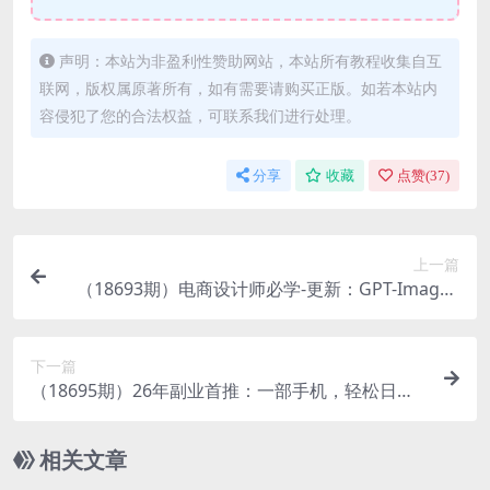
声明：本站为非盈利性赞助网站，本站所有教程收集自互
联网，版权属原著所有，如有需要请购买正版。如若本站内
容侵犯了您的合法权益，可联系我们进行处理。
分享
收藏
点赞(
37
)
上一篇
（18693期）电商设计师必学-更新：GPT-Image2
一键生成专业视觉大片，产品图到详情页全流程
下一篇
（18695期）26年副业首推：一部手机，轻松日入5
00+，隔天变现，长期可做！
相关文章