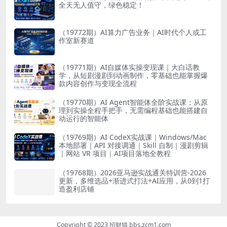
全天无人值守，绿色稳定！
（19772期）AI算力广告业务｜AI时代个人或工
作室新赛道
（19771期）AI自媒体实操变现课｜大白话教
学，从短剧漫剧到动画制作，零基础也能掌握爆
款内容创作与变现全流程
（19770期）AI Agent智能体全阶实战课；从原
理到实操全程手把手，无需编程基础也能搭建自
动运行的智能体
（19769期）AI CodeX实战课｜Windows/Mac
本地部署｜API 对接调通｜Skill 自制｜漫剧剪辑
｜网站 VR 项目｜AI项目落地全教程
（19768期）2026亚马逊实战通关特训营-2026
更新，多维选品+渐进式打法+AI应用，从0到1打
造盈利店铺
Copyright © 2023 招财猫 bbs.zcm1.com