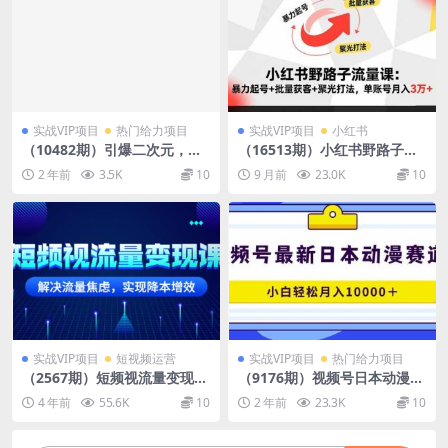
实战VIP项目
热门给力项目
实战VIP项目
小红书
（10482期）引爆二次元，用
（16513期）小红书野路子流
动漫角色配音割草宅男圈，只
量课：暴力起号+批量获客+聚
2 年前
3.5K
10
9 月前
23.0K
10
需一个剪映，轻松一天引流1
光打法，单账号月入3万+
0…
实战VIP项目
短视频运营
实战VIP项目
热门给力项目
（2567期）短频视流量变现
（9176期）视频号日本动漫蓝
课：解决流量焦虑，实现降本
海赛道，100%原创，小白轻
4 年前
55.6K
10
2 年前
23.3K
10
增效
松月入10000＋