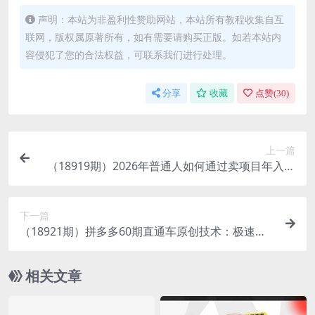
声明：本站为非盈利性赞助网站，本站所有教程收集自互
联网，版权属原著所有，如有需要请购买正版。如若本站内
容侵犯了您的合法权益，可联系我们进行处理。
分享
收藏
点赞(
30
)
上一篇
（18919期）2026年普通人如何通过卖项目年入百
万，从零到一，教你走对每一个细节
下一篇
（18921期）拼多多60期直通车原创技术：极速起
量+计划矩阵群爆+全店托管，投产不稳的终极解法
相关文章