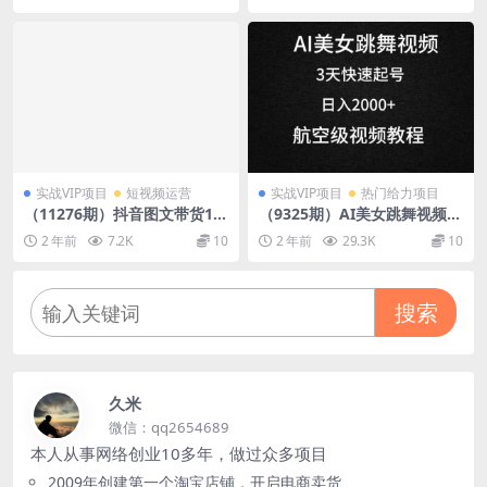
月)
实战VIP项目
短视频运营
实战VIP项目
热门给力项目
（11276期）抖音图文带货12.
（9325期）AI美女跳舞视频，
0体系课，主打全品类运营，
3天快速起号，日入2000+（教
2 年前
7.2K
10
2 年前
29.3K
10
快速出单拿结果，高效做账号
程+软件）
搜索
久米
微信：qq2654689
本人从事网络创业10多年，做过众多项目
2009年创建第一个淘宝店铺，开启电商卖货