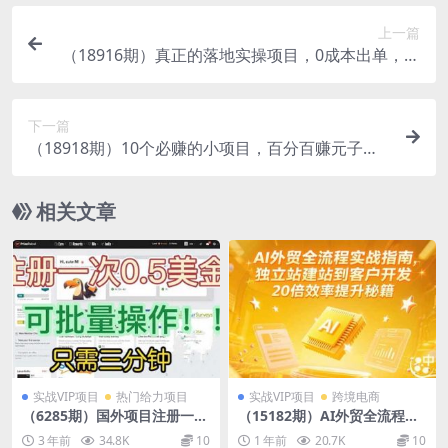
上一篇
（18916期）真正的落地实操项目，0成本出单，单
号轻松日入500+，长期稳定！
下一篇
（18918期）10个必赚的小项目，百分百赚元子，
无脑简单，副业首选，日入500+
相关文章
实战VIP项目
热门给力项目
实战VIP项目
跨境电商
（6285期）国外项目注册一次
（15182期）AI外贸全流程实
0.5美金 只需三分钟无脑操作
战指南，独立站建站到客户开
3 年前
34.8K
10
1 年前
20.7K
10
可批量放大 小白工作室福利
发，20倍效率提升秘籍(更新6