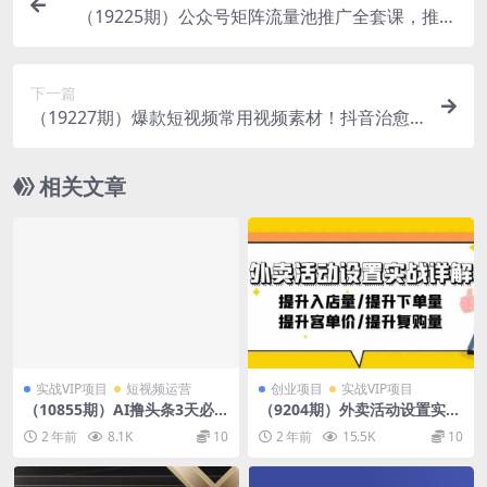
（19225期）公众号矩阵流量池推广全套课，推流
入池机制选题标题详解，DeepSeek AI批量做内
容，多渠道变现全流程教学
下一篇
（19227期）爆款短视频常用视频素材！抖音治愈
伤感人物情感视频素材，400款合集，无声无水
印，视频感氛围拉满
相关文章
实战VIP项目
短视频运营
创业项目
实战VIP项目
（10855期）AI撸头条3天必
（9204期）外卖活动设置实战
起号，超简单3分钟1条，一键
详解：提升入店量/提升下单
2 年前
8.1K
10
2 年前
15.5K
10
多渠道分发，复制粘贴月入1
量/提升客单价/提升复购量-21
W+
节