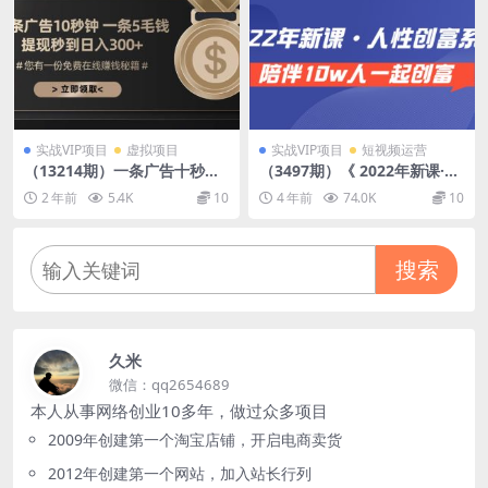
实战VIP项目
虚拟项目
实战VIP项目
短视频运营
（13214期）一条广告十秒钟
（3497期）《 2022年新课·人
一条五毛钱 日入300+ 小白也
性创富系统 》陪伴10w人一起
2 年前
5.4K
10
4 年前
74.0K
10
能上手
创富（价值3980）
搜索
久米
微信：qq2654689
本人从事网络创业10多年，做过众多项目
2009年创建第一个淘宝店铺，开启电商卖货
2012年创建第一个网站，加入站长行列