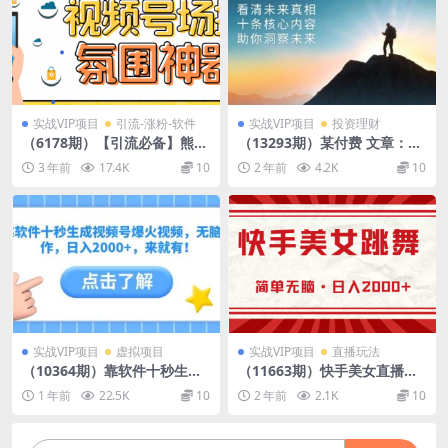
实战VIP项目
引流-涨粉-软件
实战VIP项目
投资理财
（6178期）【引流必备】熊猫
（13293期）某付费 文章：看
视频号场控宝弹幕互动微信直
清未来真相，十条核心内容，
3 年前
17.4K
10
2 年前
4.2K
10
播营销助手软件
助你洞察未来
实战VIP项目
虚拟项目
实战VIP项目
直播玩法
（10364期）靠软件十秒生成
（11663期）快手美女直播跳
视频号爆火视频，无脑操作，
舞，0基础-可操作，轻松日入
1 年前
22.5K
10
2 年前
2.1K
10
日入2000+，来就有！
2000+