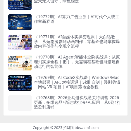
全天无人值守，绿色稳定！
（19772期）AI算力广告业务｜AI时代个人或工
作室新赛道
（19771期）AI自媒体实操变现课｜大白话教
学，从短剧漫剧到动画制作，零基础也能掌握爆
款内容创作与变现全流程
（19770期）AI Agent智能体全阶实战课；从原
理到实操全程手把手，无需编程基础也能搭建自
动运行的智能体
（19769期）AI CodeX实战课｜Windows/Mac
本地部署｜API 对接调通｜Skill 自制｜漫剧剪辑
｜网站 VR 项目｜AI项目落地全教程
（19768期）2026亚马逊实战通关特训营-2026
更新，多维选品+渐进式打法+AI应用，从0到1打
造盈利店铺
Copyright © 2023 招财猫 bbs.zcm1.com