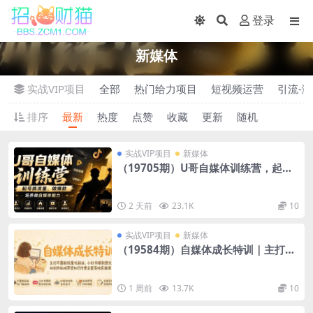
登录
新媒体
实战VIP项目
全部
热门给力项目
短视频运营
引流-涨
排序
最新
热度
点赞
收藏
更新
随机
实战VIP项目
新媒体
（19705期）U哥自媒体训练营，起号
搞流量，做爆款，培养做自媒体能力
2 天前
23.1K
10
实战VIP项目
新媒体
（19584期）自媒体成长特训｜主打不
露脸轻量化副业，小红书爆款图文AI创
作私域带货知识付费全套落地实操课
1 周前
13.7K
10