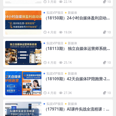
3 月前
22.1K
10
实战VIP项目
新媒体
（18150期）24小时自媒体盈利启动
课：找对标生意+复制变现，快速搭建
账号并开始收钱
4 月前
19.0K
10
实战VIP项目
新媒体
（18113期） 独立自媒体运营师系统课
｜从内容创作到老板IP打造，掌握探店
接单·团购爆单·私域运营核心打法
4 月前
25.1K
10
实战VIP项目
新媒体
（18109期）42天自媒体IP陪跑营-26
年4月19更新：定位人设爆款全教学，
拍摄剪辑私域带货一站式落地
4 月前
27.3K
10
实战VIP项目
新媒体
（17971期）AI课件实战全流程课：零
基础打造知识付费产品，AI做课件+开