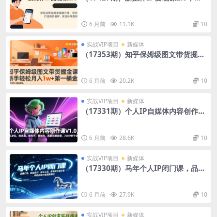
位运营实操全链路升级，学完打造高价
值IP、实现长期盈利
6 月前
11.1K
10
实战VIP项目
新媒体
（17353期）知乎保姆级图文带货掘金
课：账号打造+爆文创作+选品变现，新
手轻松月入1w+第一桶金
6 月前
20.2K
10
实战VIP项目
新媒体
（17331期）个人IP自媒体内容创作课
V1.0，从定位，到选题、做钩子、搭结
构，再到后期运营，700分钟干货
6 月前
28.6K
10
实战VIP项目
新媒体
（17330期）马年个人IP闭门课，品牌
打造、职业规划、成长心法，多领域大
咖分享，开启影响力变现新路径
6 月前
27.9K
10
实战VIP项目
新媒体