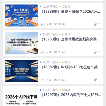
实战VIP项目
新媒体
（18839期）做IP不赚钱？2026AI+IP
训练营：商业理解+工具实战+表达内容
+作品反馈，百天打通流量变现闭环
2 月前
30.0K
10
实战VIP项目
新媒体
（18753期）全媒体爆款策划高阶课：
15种开头+23套标题+6大工具，彻底解
决不起量低转化
2 月前
28.6K
10
实战VIP项目
新媒体
（18382期）0-1到1-100怎么建？某大
佬门徒课教透项目操盘底层逻辑+抖音
运营必成方法论
3 月前
20.6K
10
实战VIP项目
新媒体
（18297期）2026内容为王个人IP线
下课全套资料：15步起号流程+30+提
示词+IP心法实战