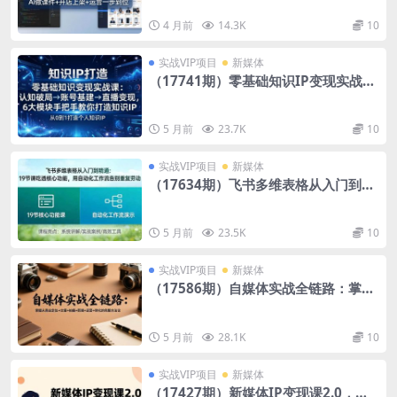
店上架+运营一步到位
4 月前
14.3K
10
实战VIP项目
新媒体
（17741期）零基础知识IP变现实战
课：认知破局→账号基建→直播变现，
6大模块手把手教你打造知识IP
5 月前
23.7K
10
实战VIP项目
新媒体
（17634期）飞书多维表格从入门到精
通：19节课吃透核心功能，用自动化工
作流告别重复劳动
5 月前
23.5K
10
实战VIP项目
新媒体
（17586期）自媒体实战全链路：掌握
从商业定位→文案→拍摄→剪辑→运营
→转化的完整方法论
5 月前
28.1K
10
实战VIP项目
新媒体
（17427期）新媒体IP变现课2.0，定