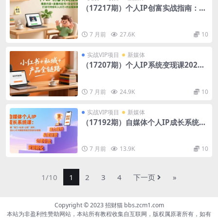
（17217期）个人IP创富实战指南：爆
款内容+直播间起号+安全引流，打造可
持续年入20万+的自媒体事业
7 月前
27.6K
10
实战VIP项目
新媒体
（17207期）个人IP系统变现课202
6，小红书+私域+产品全链路，手把手
教你打造年入百万的知识IP
7 月前
24.9K
10
实战VIP项目
新媒体
（17192期）自媒体个人IP成长系统
课：构建“能力-私域-公域”闭环，实现
从小红书爆款到稳定变现的全链路
7 月前
13.9K
10
1/10
1
2
3
4
下一页
»
Copyright © 2023 招财猫 bbs.zcm1.com
本站为非盈利性赞助网站，本站所有教程收集自互联网，版权属原著所有，如有