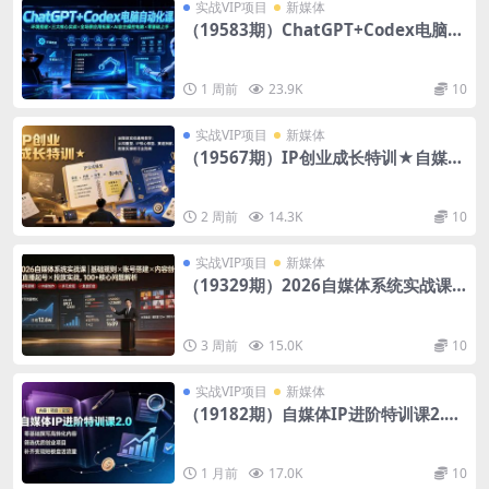
实战VIP项目
新媒体
（19583期）ChatGPT+Codex电脑自
动化课：环境搭建×三大核心实战×全场
景应用拓展×AI自主操控电脑×零基础上
手
1 周前
23.9K
10
实战VIP项目
新媒体
（19567期）IP创业成长特训★自媒体
实体通用教学：认知重塑、IP核心模
型、赛道拆解、配套实操练习全指南
2 周前
14.3K
10
实战VIP项目
新媒体
（19329期）2026自媒体系统实战课
｜基础规则×账号搭建×内容创作×直播
起号×投放实战，100+核心问题解析
3 周前
15.0K
10
实战VIP项目
新媒体
（19182期）自媒体IP进阶特训课2.
0，零基础撰写高转化内容，筛选优质
创业项目，补齐变现短板盘活流量
1 月前
17.0K
10