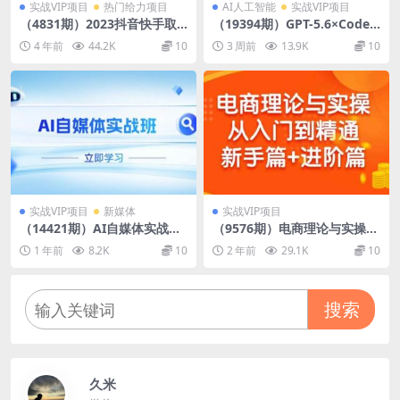
实战VIP项目
热门给力项目
AI人工智能
实战VIP项目
（4831期）2023抖音快手取
（19394期）GPT-5.6×Codex
图玩法：一个人在家就能做，
&即梦联动实战｜Seedance2.
4 年前
44.2K
10
3 周前
13.9K
10
超简单，0成本日赚几百
0mini赋能｜AI剧情短片自动
生成拼接导出全流程教学
实战VIP项目
新媒体
实战VIP项目
（14421期）AI自媒体实战
（9576期）电商理论与实操从
班，突破账号运营瓶颈，PR剪
入门到精通 新手篇+进阶篇
1 年前
8.2K
10
2 年前
29.1K
10
辑+剪映教程全流程覆盖
搜索
久米