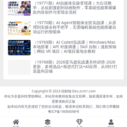
（19771期）AI自媒体实操变现课｜大白话教
学，从短剧漫剧到动画制作，零基础也能掌握爆
款内容创作与变现全流程
（19770期）AI Agent智能体全阶实战课；从原
理到实操全程手把手，无需编程基础也能搭建自
动运行的智能体
（19769期）AI CodeX实战课｜Windows/Mac
本地部署｜API 对接调通｜Skill 自制｜漫剧剪辑
｜网站 VR 项目｜AI项目落地全教程
（19768期）2026亚马逊实战通关特训营-2026
更新，多维选品+渐进式打法+AI应用，从0到1打
造盈利店铺
Copyright © 2023 招财猫 bbs.zcm1.com
本站为非盈利性赞助网站，本站所有教程收集自互联网，版权属原著所有，如有
需要请购买正版
如本站内容无意侵犯了您的合法权益，敬请来信联系我们，我们将立即删除
粤ICP备19084098号