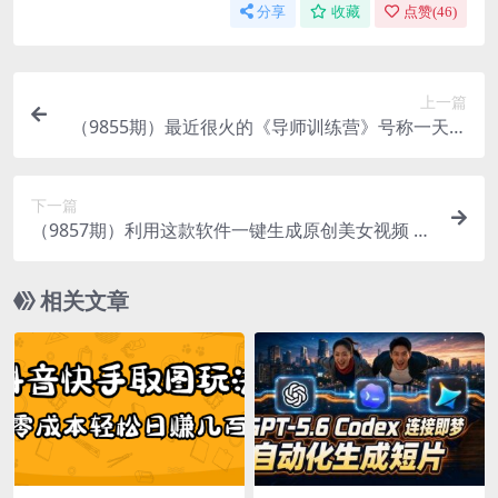
分享
收藏
点赞(
46
)
上一篇
（9855期）最近很火的《导师训练营》号称一天收
入几千（全套完整版课程+工具）
下一篇
（9857期）利用这款软件一键生成原创美女视频 全
平台通用引爆流量 多种变现日入2000＋
相关文章