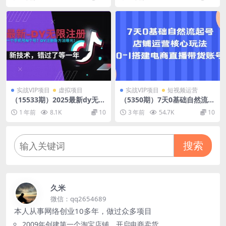
流量变现工具，学完即可落地
【保姆级教程】
实战VIP项目
虚拟项目
实战VIP项目
短视频运营
（15533期）2025最新dy无限
（5350期）7天0基础自然流起
注册、无限实名、0粉开播技
号，店铺运营核心玩法，0-1
1 年前
8.1K
10
3 年前
54.7K
10
术，风口技术预学从速
搭建电商直播带货账号
搜索
久米
微信：qq2654689
本人从事网络创业10多年，做过众多项目
2009年创建第一个淘宝店铺，开启电商卖货