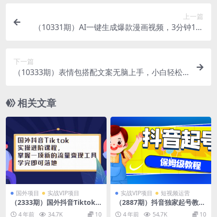
上一篇
（10331期）AI一键生成爆款漫画视频，3分钟1条
双重去重100%过原创，粘贴复制日入500+
下一篇
（10333期）表情包搭配文案无脑上手，小白轻松
日入500
相关文章
国外项目
实战VIP项目
实战VIP项目
短视频运营
（2333期）国外抖音Tiktok
（2887期）抖音独家起号教
实操进阶课程，掌握一项新的
程，从养号到制作爆款视频
4 年前
34.7K
10
4 年前
54.7K
10