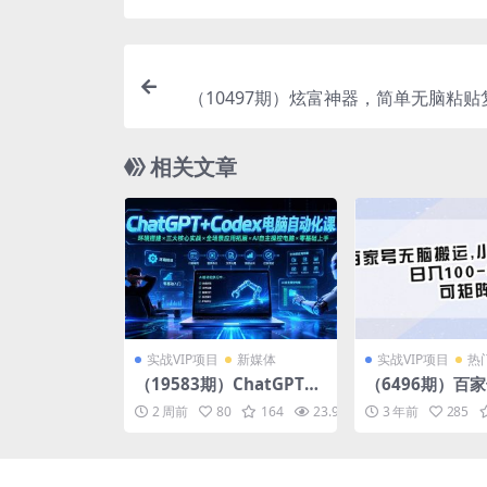
（10497期）炫富神器，简单无脑粘贴
声发财，当天见收益，无
相关文章
实战VIP项目
新媒体
实战VIP项目
热
（19583期）ChatGPT+C
（6496期）百
odex电脑自动化课：环境
运,小白也可操作
2 周前
80
164
23.9K
10
3 年前
285
搭建×三大核心实战×全场
0-300，可矩阵
景应用拓展×AI自主操控电
脑×零基础上手