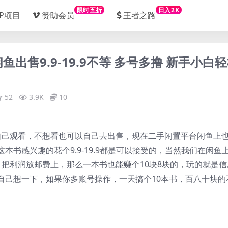
限时五折
日入2K
IP项目
赞助会员
王者之路
鱼出售9.9-19.9不等 多号多撸 新手小白
52
3.9K
10
自己观看，不想看也可以自己去出售，现在二手闲置平台闲鱼上
书感兴趣的花个9.9-19.9都是可以接受的，当然我们在闲鱼
把利润放邮费上，那么一本书也能赚个10块8块的，玩的就是信
自己想一下，如果你多账号操作，一天搞个10本书，百八十块的