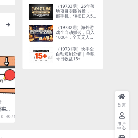
到想要的结果
（19733期）26年落
地项目实践首推，一
部手机，轻松日入50
0+，长期稳定
（19732期）海外游
戏全自动搬砖，日入
1000+，全天无人值
守，绿色稳定！
（19731期）快手全
自动短剧分销｜单账
号日收益15+
货
首页
货实训
技巧
1K
51.1K
10
用户
中心