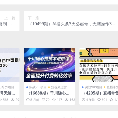
上一篇
下一篇
复制，闷
（10499期）AI撸头条3天必起号，无脑操作3分
上限封顶
钟1条，复制粘贴简单月入3W+
门给力项目
实战VIP项目
短视频运营
实战VIP项目
直播带
家号无脑搬
（16688期）千川随心推
（4205期）直播带
，日入10
技术进阶课，短视频与直
营：话术技巧+销售
568
29.4K
10
8 月前
70
117
16.6K
10
4 年前
601
1.
播场景精准投放方案，全
+底层数据逻辑 快速开启
面提升付费转化效率
直播带货之路