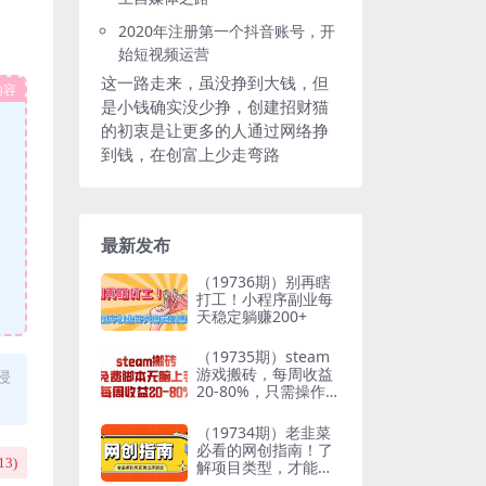
2020年注册第一个抖音账号，开
始短视频运营
这一路走来，虽没挣到大钱，但
内容
是小钱确实没少挣，创建招财猫
的初衷是让更多的人通过网络挣
到钱，在创富上少走弯路
最新发布
（19736期）别再瞎
打工！小程序副业每
天稳定躺赚200+
（19735期）steam
游戏搬砖，每周收益
侵
20-80%，只需操作1-
2个小时，月入稳稳
过万，零风险长期做
（19734期）老韭菜
必看的网创指南！了
13
)
解项目类型，才能找
到好的项目，才能拿