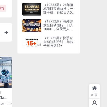
到想要的结果
（19733期）26年落
地项目实践首推，一
17
)
部手机，轻松日入50
0+，长期稳定
（19732期）海外游
戏全自动搬砖，日入
1000+，全天无人值
守，绿色稳定！
（19731期）快手全
自动短剧分销｜单账
号日收益15+
目
首页
law
：飞
12.9K
10
本地