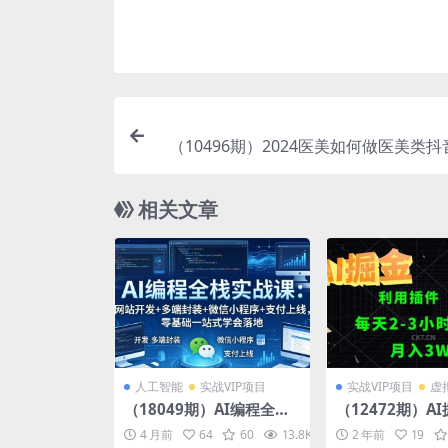
（10496期）2024医美如何做医美类
地团购、短视频直播双ip爆品引
相关文章
人工智能
实战VIP项目
实战VIP项目
虚
（18049期）AI编程全栈
（12472期）A
实战课：网站开发+多端封
用插件，每天干2
4 月前
64
60
13.8K
10
2 年前
19
装+微信小程序+支付上
采集生成爆文多