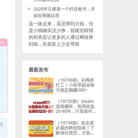
2020年注册第一个抖音账号，开
始短视频运营
这一路走来，虽没挣到大钱，但
是小钱确实没少挣，创建招财猫
的初衷是让更多的人通过网络挣
内容
到钱，在创富上少走弯路
最新发布
（19736期）别再瞎
打工！小程序副业每
天稳定躺赚200+
（19735期）steam
游戏搬砖，每周收益
20-80%，只需操作1-
2个小时，月入稳稳
过万，零风险长期做
（19734期）老韭菜
侵
必看的网创指南！了
解项目类型，才能找
到好的项目，才能拿