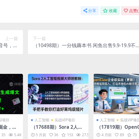
分享
收藏
点赞(
上一篇
下一篇
抖音号，本
（10498期）一分钱薅本书 闲鱼出售9.9-19.9不
流-30节
等 多号多撸 新手小白轻松上手
拟项目
人工智能
实战VIP项目
人工智能
实战VIP项
I掘金，利
（17688期）Sora 2人工
（17819期）OpenC
-3小时，
智能视频大师班教程：从
企业级实战（更新）
35
5.4K
10
5 月前
36
153
27.5K
10
4 月前
89
73
平台发
创意到AI电影制作全流
书微信双接入，打造