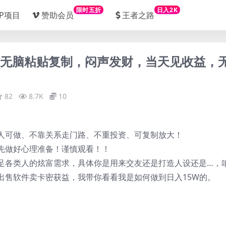
限时五折
日入2K
IP项目
赞助会员
王者之路
简单无脑粘贴复制，闷声发财，当天见收益，
82
8.7K
10
人可做、不靠关系走门路、不重投资、可复制放大！
先做好心理准备！谨慎观看！！
足各类人的炫富需求，具体你是用来交友还是打造人设还是…，
出售软件卖卡密获益，我带你看看我是如何做到日入15W的。