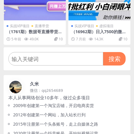
实战VIP项目
直播带货
实战VIP项目
虚拟项目
（1761期）数据哥直播带货运
（16962期）日入7500的微信
营线上进阶课，让普通人也能
推客，首批红利，自用省钱、
5 年前
49.0K
10
7 月前
14.3K
10
靠直播月赚上万元
分享赚钱，0门槛小白闭眼
冲！
搜索
久米
微信：qq2654689
本人从事网络创业10多年，做过众多项目
2009年创建第一个淘宝店铺，开启电商卖货
2012年创建第一个网站，加入站长行列
2015年注册第一个头条账号，走上自媒体之路
2020年注册第一个抖音账号，开始短视频运营