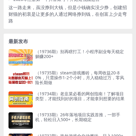
这一路走来，虽没挣到大钱，但是小钱确实没少挣，创建招
财猫的初衷是让更多的人通过网络挣到钱，在创富上少走弯
路
最新发布
（19736期）别再瞎打工！小程序副业每天稳定
躺赚200+
（19735期）steam游戏搬砖，每周收益20-8
0%，只需操作1-2个小时，月入稳稳过万，零风
险长期做
（19734期）老韭菜必看的网创指南！了解项目
类型，才能找到好的项目，才能拿到想要的结果
（19733期）26年落地项目实践首推，一部手
机，轻松日入500+，长期稳定
（19732期）海外游戏全自动搬砖，日入1000+，