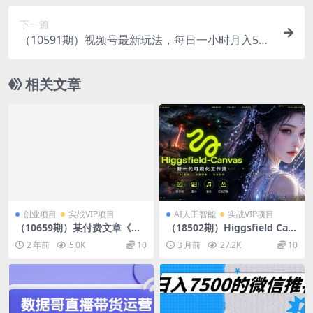
下一篇
（10591期）视频号最新玩法，每日一小时月入500
0+
相关文章
创业项目
实战VIP项目
AI人工智能
实战VIP项目
（10659期）某付费文章《任
（18502期）Higgsfield Can
督 二脉 泼天富贵|最重要的基
vas AI视频制作详解，节点式
2 年前
5.0K
10
3 月前
27.2K
10
石 就是神来之笔的开窍|万
工作流搭建，重构新式视频创
字》
作完整教程