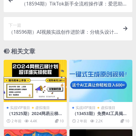
（18594期）TikTok新手全流程操作课：爱思助手
刷机+激活设置+下载网络配置一键搞定
下一篇
（18596期）AI视频实战创作进阶课：分镜头设计
+资产设计+视频生成剪辑，真实案例跑通创作全流
程
相关文章
实战VIP项目
虚拟项目
实战VIP项目
虚拟项目
（12525期）2024网易云梯计
（13453期）免费AI工具揭
划实操教程小白轻松上手 矩阵
秘：手机电脑都能用，小白也
2 年前
4.4K
10
2 年前
2.2K
10
单月1w+
能轻松日入600+