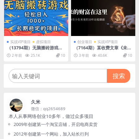
实战VIP项目
虚拟项目
创业项目
实战VIP项目
（13794期）无脑搬砖游戏，
（7164期）某收费文章《未来
轻松日入1000+ 长期稳定的项
的财富在这里》能让你至少在
2 年前
25.1K
10
3 年前
40.6K
10
目
未来的10年站稳脚跟
搜索
久米
微信：qq2654689
本人从事网络创业10多年，做过众多项目
2009年创建第一个淘宝店铺，开启电商卖货
2012年创建第一个网站，加入站长行列