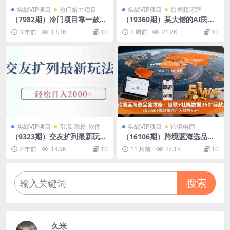
实战VIP项目
热门给力项目
实战VIP项目
短视频运营
（7982期）冷门项目靠一款软
（19360期）某大佬的AI民间
件，暴力掘金日入1000＋，小
故事教学，伙伴计划+光合计
3 年前
13.3K
10
3 周前
21.2K
10
白轻松上手
划+分成计划+收徒商单等多种
收益，跟着实操就能快速落地
变现
实战VIP项目
引流-涨粉-软件
实战VIP项目
跨境电商
（9323期）交友扩列最新玩
（16106期）跨境蓝海选品全
法，加爆微信，轻松日入2000
攻略：谷歌+社媒数据360°筛
2 年前
14.9K
10
11 月前
27.1K
10
+
款,30天50+爆款单店月入额外
5w+
搜索
久米