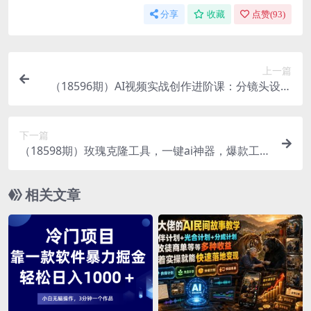
分享
收藏
点赞(
93
)
上一篇
（18596期）AI视频实战创作进阶课：分镜头设计
+资产设计+视频生成剪辑，真实案例跑通创作全流
程
下一篇
（18598期）玫瑰克隆工具，一键ai神器，爆款工
具，自媒体必备，60多个功能，详细教程
相关文章