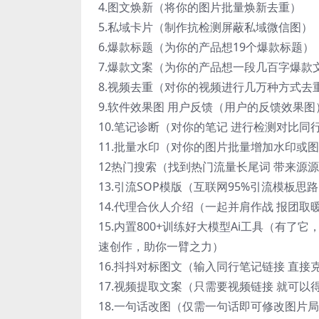
4.图文焕新（将你的图片批量焕新去重）
5.私域卡片（制作抗检测屏蔽私域微信图）
6.爆款标题（为你的产品想19个爆款标题）
7.爆款文案（为你的产品想一段几百字爆款
8.视频去重（对你的视频进行几万种方式去
9.软件效果图 用户反馈（用户的反馈效果图
10.笔记诊断（对你的笔记 进行检测对比同
11.批量水印（对你的图片批量增加水印或
12热门搜索（找到热门流量长尾词 带来源
13.引流SOP模版（互联网95%引流模板思
14.代理合伙人介绍（一起并肩作战 报团取
15.内置800+训练好大模型Ai工具（有了
速创作，助你一臂之力）
16.抖抖对标图文（输入同行笔记链接 直接
17.视频提取文案（只需要视频链接 就可
18.一句话改图（仅需一句话即可修改图片