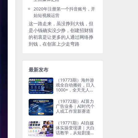
2020年注册第一个抖音账号，开
始短视频运营
这一路走来，虽没挣到大钱，但
是小钱确实没少挣，创建招财猫
的初衷是让更多的人通过网络挣
到钱，在创富上少走弯路
最新发布
（19773期）海外游
戏全自动搬砖，日入
1000+，全天无人值
守，绿色稳定！
（19772期）AI算力
广告业务｜AI时代个
人或工作室新赛道
（19771期）AI自媒
体实操变现课｜大白
话教学，从短剧漫剧
到动画制作，零基础