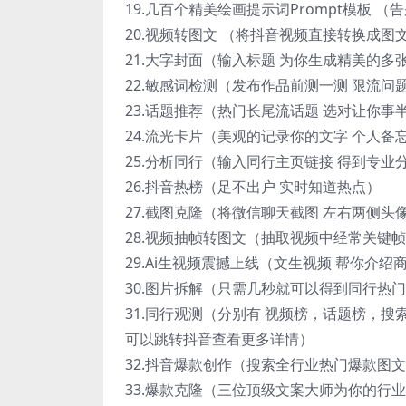
19.几百个精美绘画提示词Prompt模板 
20.视频转图文 （将抖音视频直接转换成图
21.大字封面（输入标题 为你生成精美的多
22.敏感词检测（发布作品前测一测 限流问
23.话题推荐（热门长尾流话题 选对让你
24.流光卡片（美观的记录你的文字 个人备
25.分析同行（输入同行主页链接 得到专业
26.抖音热榜（足不出户 实时知道热点）
27.截图克隆（将微信聊天截图 左右两侧头
28.视频抽帧转图文（抽取视频中经常关键帧
29.Ai生视频震撼上线（文生视频 帮你介绍
30.图片拆解（只需几秒就可以得到同行热
31.同行观测（分别有 视频榜，话题榜，搜
可以跳转抖音查看更多详情）
32.抖音爆款创作（搜索全行业热门爆款图
33.爆款克隆（三位顶级文案大师为你的行