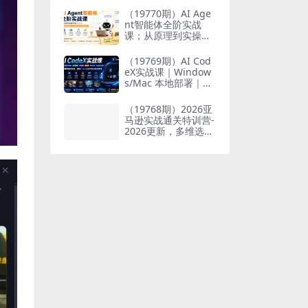
也能掌握爆款内容创
（19770期）AI Age
作与变现全流程
nt智能体全阶实战
课；从原理到实操全
程手把手，无需编程
基础也能搭建自动运
（19769期）AI Cod
行的智能体
eX实战课｜Window
s/Mac 本地部署｜AP
I 对接调通｜Skill 自
制｜漫剧剪辑｜网站
（19768期）2026亚
VR 项目｜AI项目落地
马逊实战通关特训营-
全教程
2026更新，多维选品
+渐进式打法+AI应
用，从0到1打造盈利
店铺