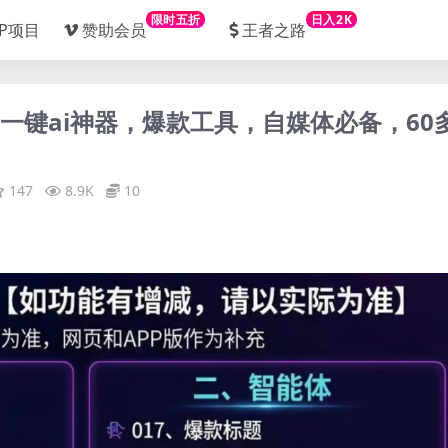
限时五折
日入2K
IP项目
赞助会员
王者之路
，一键ai神器，爆款工具，自媒体必备，60
147
8.9K
10