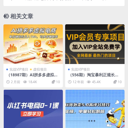
单子直接喂到嘴边，有手就能去捡钱！
相关文章
实战VIP项目
虚拟项目
实战VIP项目
（18987期）AI拼多多虚拟电
（556期）淘宝暴利正规长期
商，单店铺轻松月入1W+，可
类项目: 操作某系统激活工
2 月前
18.4K
10
12 年前
45.4K
10
多店铺矩阵
具，无本月收入20000+(附工
具)