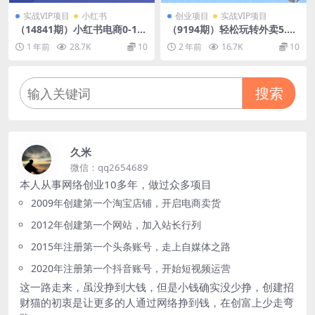
实战VIP项目
小红书
创业项目
实战VIP项目
（14841期）小红书电商0-1
（9194期）轻松玩转外卖5.0
课，开店选品全流程，多平台
高评分技巧，超详实操，单量
1 年前
28.7K
10
2 年前
16.7K
10
素材处理与爆款笔记制作
轻松翻倍（21节视频课）
搜索
久米
微信：qq2654689
本人从事网络创业10多年，做过众多项目
2009年创建第一个淘宝店铺，开启电商卖货
2012年创建第一个网站，加入站长行列
2015年注册第一个头条账号，走上自媒体之路
2020年注册第一个抖音账号，开始短视频运营
这一路走来，虽没挣到大钱，但是小钱确实没少挣，创建招
财猫的初衷是让更多的人通过网络挣到钱，在创富上少走弯