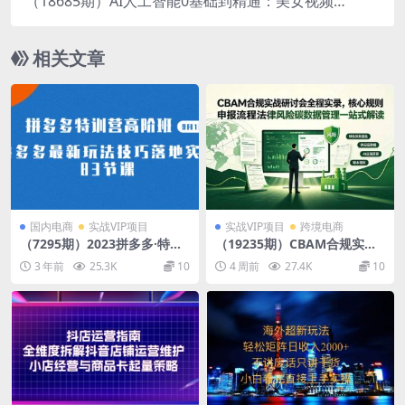
（18685期）AI人工智能0基础到精通：美女视频
+小猫做饭+动漫小故事+福娃+古人健身，20+爆款
类型实战教学
相关文章
国内电商
实战VIP项目
实战VIP项目
跨境电商
（7295期）2023拼多多·特训
（19235期）CBAM合规实战
营高阶班【9月13日更新】拼
研讨会全程实录，核心规则申
3 年前
25.3K
10
4 周前
27.4K
10
多多最新玩法技巧落地实操-8
报流程法律风险碳数据管理一
3节
站式解读