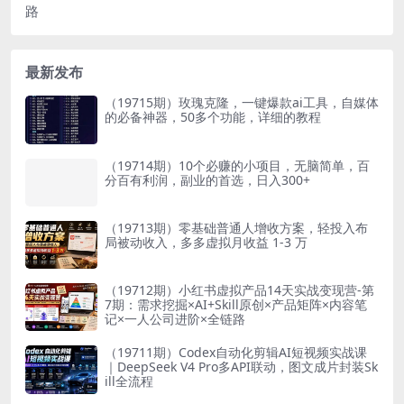
路
最新发布
（19715期）玫瑰克隆，一键爆款ai工具，自媒体
的必备神器，50多个功能，详细的教程
（19714期）10个必赚的小项目，无脑简单，百
分百有利润，副业的首选，日入300+
（19713期）零基础普通人增收方案，轻投入布
局被动收入，多多虚拟月收益 1-3 万
（19712期）小红书虚拟产品14天实战变现营-第
7期：需求挖掘×AI+Skill原创×产品矩阵×内容笔
记×一人公司进阶×全链路
（19711期）Codex自动化剪辑AI短视频实战课
｜DeepSeek V4 Pro多API联动，图文成片封装Sk
ill全流程