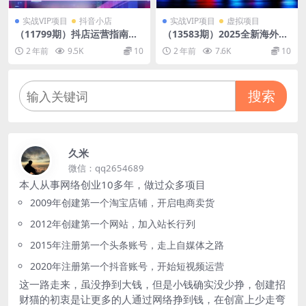
实战VIP项目
抖音小店
实战VIP项目
虚拟项目
（11799期）抖店运营指南，
（13583期）2025全新海外暴
全维度拆解抖音店铺运营维
力玩法，操作简单，小白轻松
2 年前
9.5K
10
2 年前
7.6K
10
护，小店经营与商品卡起量策
上手
略
搜索
久米
微信：qq2654689
本人从事网络创业10多年，做过众多项目
2009年创建第一个淘宝店铺，开启电商卖货
2012年创建第一个网站，加入站长行列
2015年注册第一个头条账号，走上自媒体之路
2020年注册第一个抖音账号，开始短视频运营
这一路走来，虽没挣到大钱，但是小钱确实没少挣，创建招
财猫的初衷是让更多的人通过网络挣到钱，在创富上少走弯