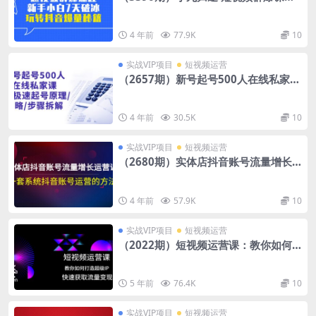
程：新手小白7天破冰，玩转抖音爆量
秘籍
4 年前
77.9K
10
实战VIP项目
短视频运营
（2657期）新号起号500人在线私家
课，1天极速起号原理/策略/步骤拆解
（最新）
4 年前
30.5K
10
实战VIP项目
短视频运营
（2680期）实体店抖音账号流量增长
运营课：一套系统抖音账号运营的方法
4 年前
57.9K
10
实战VIP项目
短视频运营
（2022期）短视频运营课：教你如何
打造超级IP，快速获取流量变现！
5 年前
76.4K
10
实战VIP项目
短视频运营