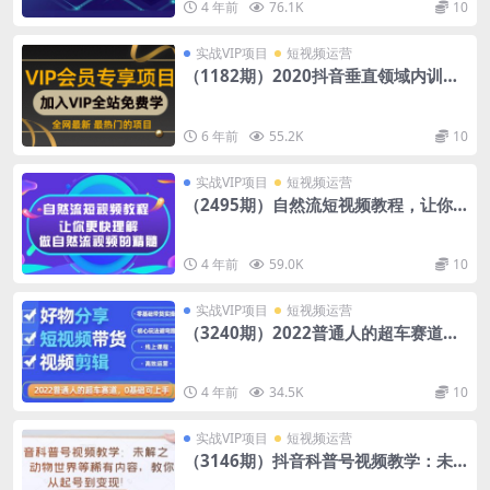
4 年前
76.1K
10
实战VIP项目
短视频运营
（1182期）2020抖音垂直领域内训课
程，100W播放量热门技术推荐算法
（完结）
6 年前
55.2K
10
实战VIP项目
短视频运营
（2495期）自然流短视频教程，让你
更快理解做自然流视频的精髓
4 年前
59.0K
10
实战VIP项目
短视频运营
（3240期）2022普通人的超车赛道
「好物分享短视频带货」利用业余时间
赚钱
4 年前
34.5K
10
实战VIP项目
短视频运营
（3146期）抖音科普号视频教学：未
解之谜、动物世界等稀有内容，教你从