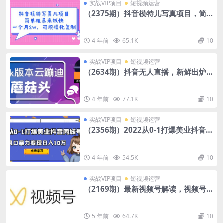
实战VIP项目
短视频运营
（2375期）抖音模特儿写真项目，简
单粗暴来钱快 一天赚1000+可规模化复
制(附全套资料)
4 年前
65.1K
10
实战VIP项目
短视频运营
（2634期）抖音无人直播，新鲜出炉
外面没的卖的蔡xu坤版云蹦迪！
4 年前
77.1K
10
实战VIP项目
短视频运营
（2356期）2022从0-1打爆美业抖音同
城号，风口暴力变现日入10万
4 年前
54.5K
10
实战VIP项目
短视频运营
（2169期）最新视频号解读，视频号
真相+变现玩法【视频课程】
5 年前
64.7K
10