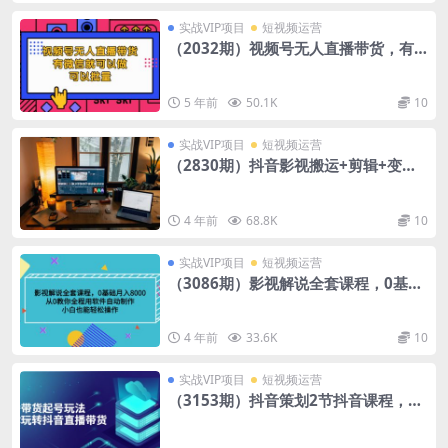
实战VIP项目
短视频运营
（2032期）视频号无人直播带货，有
微信就可以做，可以批量【视频课程】
5 年前
50.1K
10
实战VIP项目
短视频运营
（2830期）抖音影视搬运+剪辑+变现
一体教程：试验过一批号，7-10天能把
号做起来
4 年前
68.8K
10
实战VIP项目
短视频运营
（3086期）影视解说全套课程，0基础
月入8000，从0教你全程用软件自动制
作，有手就行
4 年前
33.6K
10
实战VIP项目
短视频运营
（3153期）抖音策划2节抖音课程，教
你如何从0开始做抖音