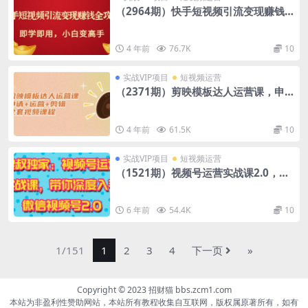
（2964期）快手短视频引流变现赚钱
全攻略：即学即用，小白变高手（价值
398元）
4 年前
76.7K
10
实战VIP项目
短视频运营
（2371期）剪映模板达人运营课，申
请+运营+剪辑全套视频课程
4 年前
61.5K
10
实战VIP项目
短视频运营
（1521期）视频号运营实战课2.0，目
前市面上最新最全玩法，快速吸粉吸金
（10节视频）
6 年前
54.4K
10
1/151
1
2
3
4
下一页
»
Copyright © 2023 招财猫 bbs.zcm1.com
本站为非盈利性赞助网站，本站所有教程收集自互联网，版权属原著所有，如有