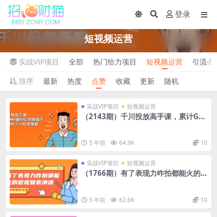
登录
短视频运营
实战VIP项目
全部
热门给力项目
短视频运营
引流-涨
排序
最新
热度
点赞
收藏
更新
随机
实战VIP项目
短视频运营
（2143期）千川投放高手课，累计GM
V破10亿的操盘手都在用的千川投放策
略
5 年前
64.9K
10
实战VIP项目
短视频运营
（1766期）有了表现力咋拍都能火的
短视频表演课，短视频爆款必备价值13
90元
5 年前
62.6K
10